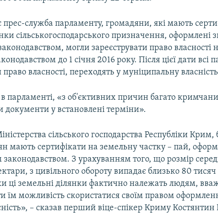
є прес-служба парламенту, громадяни, які мають серти
нки сільськогосподарського призначення, оформлені з
аконодавством, могли зареєструвати право власності н
онодавством до 1 січня 2016 року. Після цієї дати всі па
 право власності, переходять у муніципальну власність
 в парламенті, «з об'єктивних причин багато кримчани
 документи у встановлені терміни».
ністерства сільського господарства Республіки Крим, 
ян мають сертифікати на земельну частку – пай, офор
м законодавством. З урахуванням того, що розмір сере
ектари, з цивільного обороту випадає близько 80 тисяч
ьки ці земельні ділянки фактично належать людям, вва
ти їм можливість скористатися своїм правом оформлен
сність», – сказав перший віце-спікер Криму Костянтин