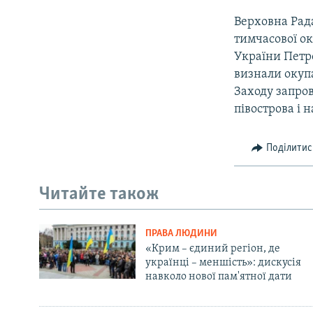
Верховна Рада
тимчасової ок
України Петр
визнали окупа
Заходу запро
півострова і 
Поділитис
Читайте також
ПРАВА ЛЮДИНИ
«Крим – єдиний регіон, де
українці – меншість»: дискусія
навколо нової пам'ятної дати