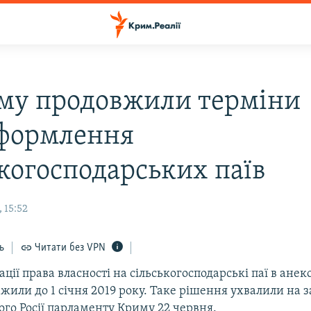
му продовжили терміни
формлення
ькогосподарських паїв
 15:52
ь
Читати без VPN
ації права власності на сільськогосподарські паї в ане
или до 1 січня 2019 року. Таке рішення ухвалили на з
го Росії парламенту Криму 22 червня.