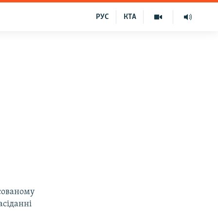
РУС
КТА
ксованому
асіданні