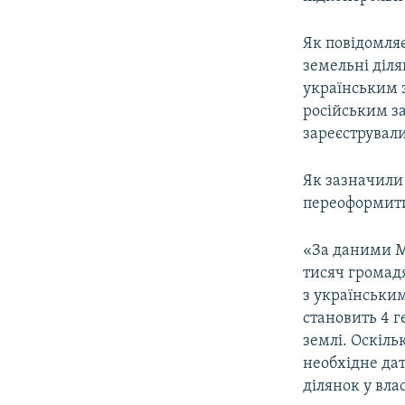
ВІДЕОУРОКИ «ELIFBE»
СВІДЧЕННЯ ОКУПАЦІЇ
Як повідомля
земельні діля
УКРАЇНСЬКА ПРОБЛЕМА КРИМУ
українським з
ІНФОГРАФІКА
російським зак
зареєстрували
Як зазначили
переоформити
«За даними Мі
тисяч громад
з українськи
становить 4 г
землі. Оскіл
необхідне да
ділянок у вла