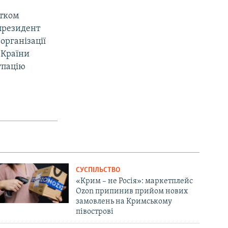
атком
 президент
організації
 Країни
упацію
СУСПІЛЬСТВО
«Крим – не Росія»: маркетплейс
Ozon припинив прийом нових
замовлень на Кримському
півострові