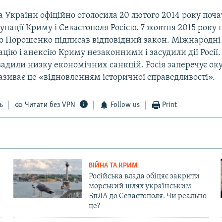
 України офіційно оголосила 20 лютого 2014 року поч
упації Криму і Севастополя Росією. 7 жовтня 2015 року
о Порошенко підписав відповідний закон. Міжнародні 
цію і анексію Криму незаконними і засудили дії Росії.
вадили низку економічних санкцій. Росія заперечує ок
називає це «відновленням історичної справедливості».
ь
Читати без VPN
Follow us
Print
ВІЙНА ТА КРИМ
Російська влада обіцяє закрити
морський шлях українським
БпЛА до Севастополя. Чи реально
це?