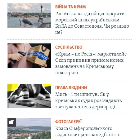
ВІЙНА ТА КРИМ
Російська влада обіцяє закрити
морський шлях українським
БпЛА до Севастополя. Чи реально
це?
СУСПІЛЬСТВО
«Крим – не Росія»: маркетплейс
Ozon припинив прийом нових
замовлень на Кримському
півострові
ПРАВА ЛЮДИНИ
Мить – і ти шпигун. Як у
кримських судах розглядають
звинувачення в держзраді
ФОТОГАЛЕРЕЇ
Краса Сімферопольського
водосховища та занедбаність