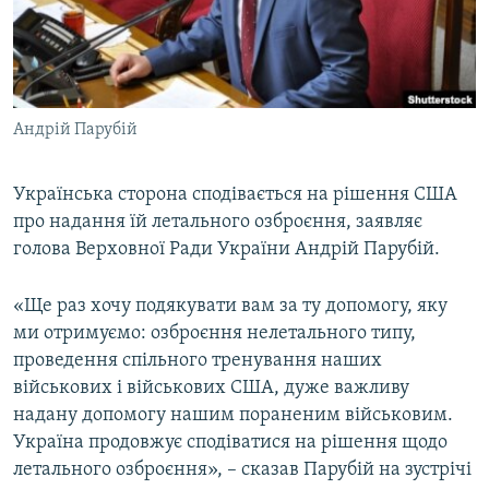
ВІДЕОУРОКИ «ELIFBE»
Русский
СВІДЧЕННЯ ОКУПАЦІЇ
Qırımtatar
УКРАЇНСЬКА ПРОБЛЕМА КРИМУ
Андрій Парубій
ДОЛУЧАЙСЯ!
ІНФОГРАФІКА
Українська сторона сподівається на рішення США
про надання їй летального озброєння, заявляє
Усі сайти RFE/RL
голова Верховної Ради України Андрій Парубій.
«Ще раз хочу подякувати вам за ту допомогу, яку
ми отримуємо: озброєння нелетального типу,
проведення спільного тренування наших
військових і військових США, дуже важливу
надану допомогу нашим пораненим військовим.
Україна продовжує сподіватися на рішення щодо
летального озброєння», – сказав Парубій на зустрічі