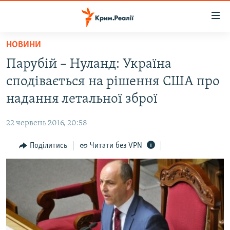
Доступність
посилання
Перейти
НОВИНИ
до
НОВИНИ
Парубій – Нуланд: Україна
основного
ВОДА.КРИМ
матеріалу
сподівається на рішення США про
ВІДЕО ТА ФОТО
Перейти
надання летальної зброї
до
ПОЛІТИКА
основної
22 червень 2016, 20:58
БЛОГИ
навігації
Перейти
Поділитись
Читати без VPN
ПОГЛЯД
до
ІНТЕРВ'Ю
пошуку
ВСЕ ЗА ДЕНЬ
СПЕЦПРОЕКТИ
ЯК ОБІЙТИ БЛОКУВАННЯ
ДЕПОРТАЦІЯ