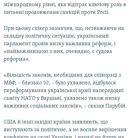
міжнародному рівні, яка відіграє ключову роль в
питанні продовження санкцій проти Росії.
При цьому спікер зазначив, що, незважаючи на
складну політичну ситуацію, український
парламент провів низку важливих реформ, і
«найважливішою з них, очевидно, є судова
реформа».
«Більшість законів, необхідних для співпраці з
МВФ, – близько 10, – було ухвалено, відбулося
переформування української армії напередодні
саміту НАТО у Варшаві, ухвалено також низку
важливих соціальних законів», – сказав Парубій.
США й інші західні країни заявляють, що
виступають за політичне, а не воєнне вирішення
конфлікту на сході України, і наразі не йдуть на