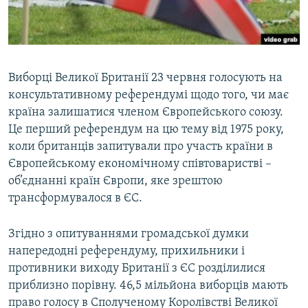
ВІДЕОУРОКИ «ELIFBE»
Русский
СВІДЧЕННЯ ОКУПАЦІЇ
Qırımtatar
УКРАЇНСЬКА ПРОБЛЕМА КРИМУ
Виборці Великої Британії 23 червня голосують на
ДОЛУЧАЙСЯ!
ІНФОГРАФІКА
консультативному референдумі щодо того, чи має
країна залишатися членом Європейського союзу.
Це перший референдум на цю тему від 1975 року,
коли британців запитували про участь країни в
Усі сайти RFE/RL
Європейському економічному співтоваристві –
об’єднанні країн Європи, яке зрештою
трансформувалося в ЄС.
Згідно з опитуваннями громадської думки
напередодні референдуму, прихильники і
противники виходу Британії з ЄС розділилися
приблизно порівну. 46,5 мільйона виборців мають
право голосу в Сполученому Королівстві Великої