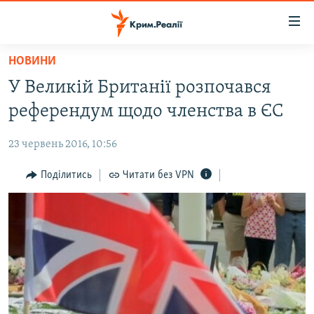
Доступність
посилання
Перейти
НОВИНИ
до
НОВИНИ
У Великій Британії розпочався
основного
ВОДА.КРИМ
матеріалу
референдум щодо членства в ЄС
ВІДЕО ТА ФОТО
Перейти
до
23 червень 2016, 10:56
ПОЛІТИКА
основної
БЛОГИ
Поділитись
Читати без VPN
навігації
Перейти
ПОГЛЯД
до
ІНТЕРВ'Ю
пошуку
ВСЕ ЗА ДЕНЬ
СПЕЦПРОЕКТИ
ЯК ОБІЙТИ БЛОКУВАННЯ
ДЕПОРТАЦІЯ