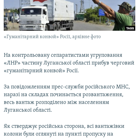
ВІДЕОУРОКИ «ELIFBE»
Русский
СВІДЧЕННЯ ОКУПАЦІЇ
Qırımtatar
УКРАЇНСЬКА ПРОБЛЕМА КРИМУ
«Гуманітарний конвой» Росії, архівне фото
ДОЛУЧАЙСЯ!
ІНФОГРАФІКА
На контрольовану сепаратистами угруповання
«ЛНР» частину Луганської області прибув черговий
Усі сайти RFE/RL
«гуманітарний конвой» Росії.
За повідомленням прес-служби російського МНС,
наразі на складах починається розвантаження,
весь вантаж розподілено між населенням
Луганської області.
Як стверджує російська сторона, всі вантажівки
колони були оглянуті на пункті пропуску на