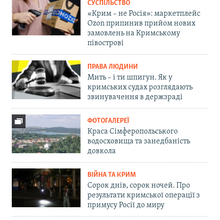
СУСПІЛЬСТВО
«Крим – не Росія»: маркетплейс
Ozon припинив прийом нових
замовлень на Кримському
півострові
ПРАВА ЛЮДИНИ
Мить – і ти шпигун. Як у
кримських судах розглядають
звинувачення в держзраді
ФОТОГАЛЕРЕЇ
Краса Сімферопольського
водосховища та занедбаність
довкола
ВІЙНА ТА КРИМ
Сорок днів, сорок ночей. Про
результати кримської операції з
примусу Росії до миру