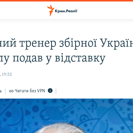
ний тренер збірної Украї
у подав у відставку
 19:32
ь
Читати без VPN