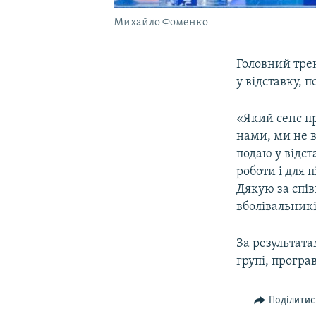
Михайло Фоменко
Головний тре
у відставку, 
«Який сенс п
нами, ми не в
подаю у відст
роботи і для 
Дякую за спі
вболівальникі
За результата
групі, програ
Поділитис