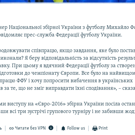
нер Національної збірної України з футболу Михайло 
повідомляє прес-служба Федерації футболу України.
родовжувати співпрацю, якщо завдання, яке було поста
иконали? Я беру відповідальність за відсутність результ
авку. При цьому я вдячний Федерації футболу за створе
підготовки до чемпіонату Європи. Все було на найвищом
впрацю ФФУ і хочу попросити вибачення в українських
в за те, що не зміг виправдати їхні сподівання», – ска
ми виступу на «Євро-2016» збірна України посіла остан
вши всі три зустрічі групового турніру і не забивши жод
ь
Читати без VPN
Follow us
Print