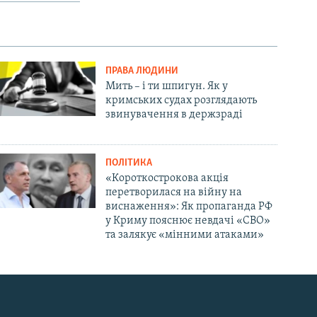
ПРАВА ЛЮДИНИ
Мить – і ти шпигун. Як у
кримських судах розглядають
звинувачення в держзраді
ПОЛІТИКА
«Короткострокова акція
перетворилася на війну на
виснаження»: Як пропаганда РФ
у Криму пояснює невдачі «СВО»
та залякує «мінними атаками»