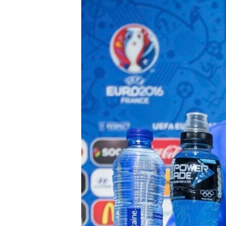
ВІДЕОУРОКИ «ELIFBE»
СВІДЧЕННЯ ОКУПАЦІЇ
УКРАЇНСЬКА ПРОБЛЕМА КРИМУ
ІНФОГРАФІКА