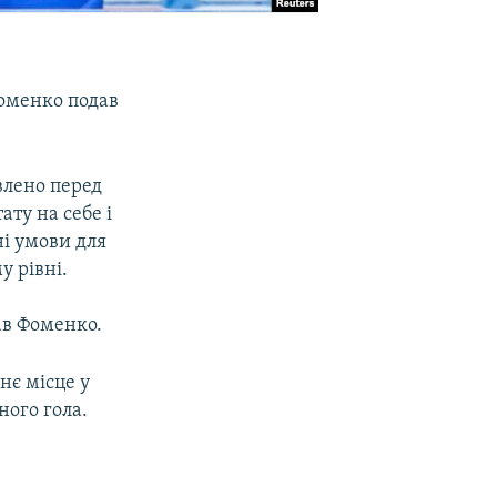
Фоменко подав
влено перед
ату на себе і
ні умови для
у рівні.
зав Фоменко.
нє місце у
ного гола.