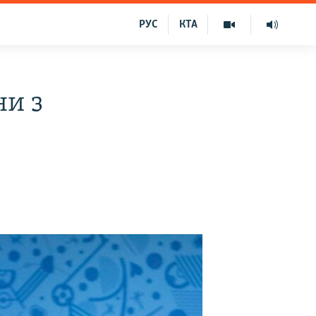
РУС
КТА
ни з