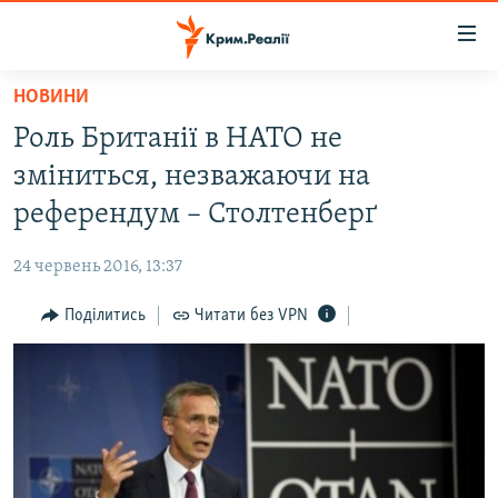
Доступність
посилання
Перейти
НОВИНИ
до
НОВИНИ
Роль Британії в НАТО не
основного
ВОДА.КРИМ
матеріалу
зміниться, незважаючи на
ВІДЕО ТА ФОТО
Перейти
референдум – Столтенберґ
до
ПОЛІТИКА
основної
24 червень 2016, 13:37
БЛОГИ
навігації
Перейти
Поділитись
Читати без VPN
ПОГЛЯД
до
ІНТЕРВ'Ю
пошуку
ВСЕ ЗА ДЕНЬ
СПЕЦПРОЕКТИ
ЯК ОБІЙТИ БЛОКУВАННЯ
ДЕПОРТАЦІЯ