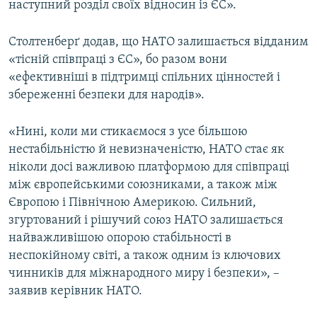
наступний розділ своїх відносин із ЄС».
Столтенберґ додав, що НАТО залишається відданим
«тісній співпраці з ЄС», бо разом вони
«ефективніші в підтримці спільних цінностей і
збереженні безпеки для народів».
«Нині, коли ми стикаємося з усе більшою
нестабільністю й невизначеністю, НАТО стає як
ніколи досі важливою платформою для співпраці
між європейськими союзниками, а також між
Європою і Північною Америкою. Сильний,
згуртований і рішучий союз НАТО залишається
найважливішою опорою стабільності в
неспокійному світі, а також одним із ключових
чинників для міжнародного миру і безпеки», –
заявив керівник НАТО.