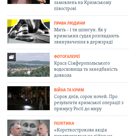
замовлень на Кримському
півострові
ПРАВА ЛЮДИНИ
Мить – і ти шпигун. Як у
кримських судах розглядають
звинувачення в держзраді
ФОТОГАЛЕРЕЇ
Краса Сімферопольського
водосховища та занедбаність
довкола
ВІЙНА ТА КРИМ
Сорок днів, сорок ночей. Про
результати кримської операції з
примусу Росії до миру
ПОЛІТИКА
«Короткострокова акція