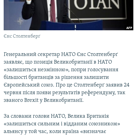
ВІДЕОУРОКИ «ELIFBE»
Русский
СВІДЧЕННЯ ОКУПАЦІЇ
Qırımtatar
УКРАЇНСЬКА ПРОБЛЕМА КРИМУ
Єнс Столтенберґ
ДОЛУЧАЙСЯ!
ІНФОГРАФІКА
Генеральний секретар НАТО Єнс Столтенберґ
заявляє, що позиція Великобританії в НАТО
Усі сайти RFE/RL
«залишиться незмінною», попри голосування
більшості британців за рішення залишити
Європейський союз. Про це Столтенберґ заявив 24
червня після появи результатів референдуму, так
званого Brexit у Великобританії.
За словами голови НАТО, Велика Британія
«залишиться сильним і відданим союзником»
альянсу у той час, коли країна «визначає