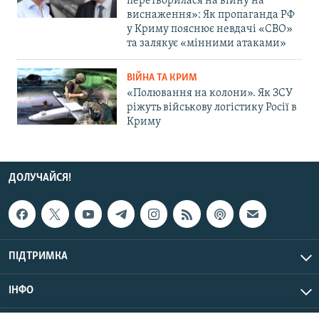
перетворилася на війну на
виснаження»: Як пропаганда РФ
у Криму пояснює невдачі «СВО»
та залякує «мінними атаками»
ВІЙНА ТА КРИМ
«Полювання на колони». Як ЗСУ
ріжуть військову логістику Росії в
Криму
ДОЛУЧАЙСЯ!
ПІДТРИМКА
ІНФО