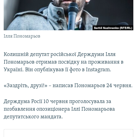
ВІДЕОУРОКИ «ELIFBE»
Русский
СВІДЧЕННЯ ОКУПАЦІЇ
Qırımtatar
УКРАЇНСЬКА ПРОБЛЕМА КРИМУ
Ілля Пономарьов
ДОЛУЧАЙСЯ!
ІНФОГРАФІКА
Колишній депутат російської Держдуми Ілля
Пономарьов отримав посвідку на проживання в
Усі сайти RFE/RL
Україні. Він опублікував її фото в Instagram.
«Заздріть, друзі!» – написав Пономарьов 24 червня.
Держдума Росії 10 червня проголосувала за
позбавлення опозиціонера Іллі Пономарьова
депутатського мандата.