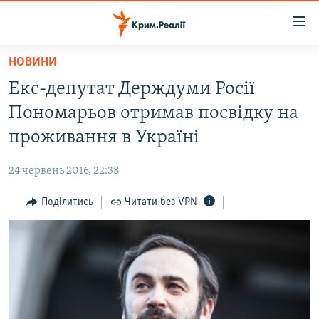
Доступність
посилання
Перейти
НОВИНИ
до
НОВИНИ
Екс-депутат Держдуми Росії
основного
ВОДА.КРИМ
матеріалу
Пономарьов отримав посвідку на
ВІДЕО ТА ФОТО
Перейти
проживання в Україні
до
ПОЛІТИКА
основної
24 червень 2016, 22:38
БЛОГИ
навігації
Перейти
Поділитись
Читати без VPN
ПОГЛЯД
до
ІНТЕРВ'Ю
пошуку
ВСЕ ЗА ДЕНЬ
СПЕЦПРОЕКТИ
ЯК ОБІЙТИ БЛОКУВАННЯ
ДЕПОРТАЦІЯ