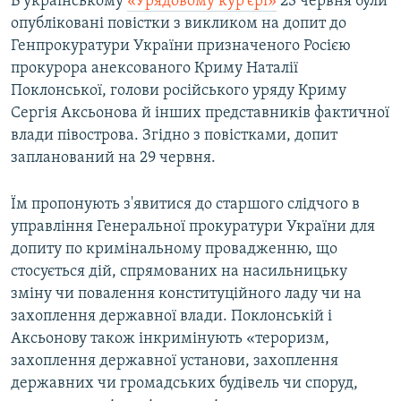
В українському
«Урядовому кур'єрі»
23 червня були
опубліковані повістки з викликом на допит до
Генпрокуратури України призначеного Росією
прокурора анексованого Криму Наталії
Поклонської, голови російського уряду Криму
Сергія Аксьонова й інших представників фактичної
влади півострова. Згідно з повістками, допит
запланований на 29 червня.
Їм пропонують з'явитися до старшого слідчого в
управління Генеральної прокуратури України для
допиту по кримінальному провадженню, що
стосується дій, спрямованих на насильницьку
зміну чи повалення конституційного ладу чи на
захоплення державної влади. Поклонській і
Аксьонову також інкримінують «тероризм,
захоплення державної установи, захоплення
державних чи громадських будівель чи споруд,