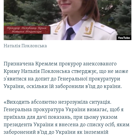
ВІДЕОУРОКИ «ELIFBE»
Русский
СВІДЧЕННЯ ОКУПАЦІЇ
Qırımtatar
УКРАЇНСЬКА ПРОБЛЕМА КРИМУ
ДОЛУЧАЙСЯ!
ІНФОГРАФІКА
Наталія Поклонська
Призначена Кремлем прокурор анексованого
Усі сайти RFE/RL
Криму Наталія Поклонська стверджує, що не може
з'явитися на допит до Генеральної прокуратури
України, оскільки їй заборонили в'їзд до країни.
«Виходить абсолютно незрозуміла ситуація.
Генеральна прокуратура України вимагає, щоб я
приїхала для дачі показань, при цьому указом
президента України я внесена до списку осіб, яким
заборонений в'їзд до України як іноземній