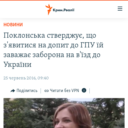
Доступність
посилання
Перейти
НОВИНИ
до
НОВИНИ
Поклонська стверджує, що
основного
ВОДА.КРИМ
матеріалу
з'явитися на допит до ГПУ їй
ВІДЕО ТА ФОТО
Перейти
заважає заборона на в'їзд до
до
ПОЛІТИКА
України
основної
БЛОГИ
навігації
25 червень 2016, 09:40
Перейти
ПОГЛЯД
до
Поділитись
Читати без VPN
ІНТЕРВ'Ю
пошуку
ВСЕ ЗА ДЕНЬ
СПЕЦПРОЕКТИ
ЯК ОБІЙТИ БЛОКУВАННЯ
ДЕПОРТАЦІЯ