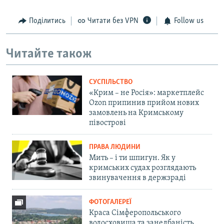
Поділитись
Читати без VPN
Follow us
Читайте також
СУСПІЛЬСТВО
«Крим – не Росія»: маркетплейс
Ozon припинив прийом нових
замовлень на Кримському
півострові
ПРАВА ЛЮДИНИ
Мить – і ти шпигун. Як у
кримських судах розглядають
звинувачення в держзраді
ФОТОГАЛЕРЕЇ
Краса Сімферопольського
водосховища та занедбаність