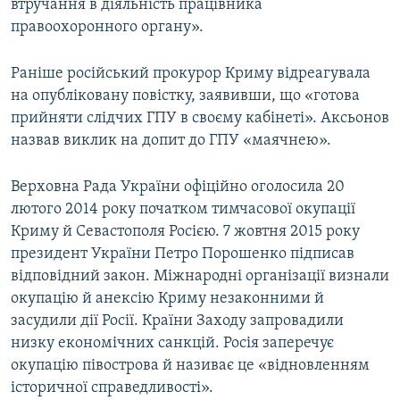
втручання в діяльність працівника
правоохоронного органу».
Раніше російський прокурор Криму відреагувала
на опубліковану повістку, заявивши, що «готова
прийняти слідчих ГПУ в своєму кабінеті». Аксьонов
назвав виклик на допит до ГПУ «маячнею».
Верховна Рада України офіційно оголосила 20
лютого 2014 року початком тимчасової окупації
Криму й Севастополя Росією. 7 жовтня 2015 року
президент України Петро Порошенко підписав
відповідний закон. Міжнародні організації визнали
окупацію й анексію Криму незаконними й
засудили дії Росії. Країни Заходу запровадили
низку економічних санкцій. Росія заперечує
окупацію півострова й називає це «відновленням
історичної справедливості».