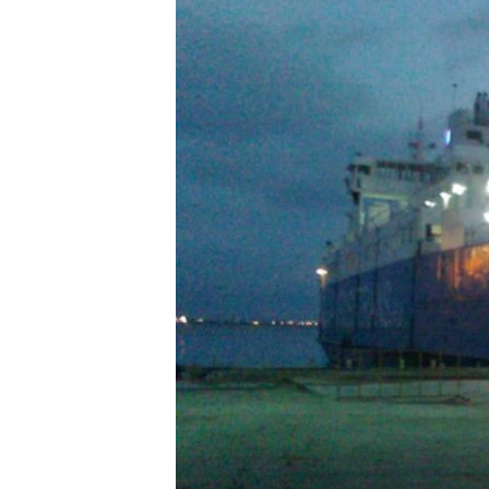
ВІДЕОУРОКИ «ELIFBE»
СВІДЧЕННЯ ОКУПАЦІЇ
УКРАЇНСЬКА ПРОБЛЕМА КРИМУ
ІНФОГРАФІКА