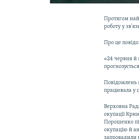
Протягом най
роботу у зв'я
Про це повід
«24 червня й
прогнозується
Повідомлень п
працювала у 
Верховна Рада
окупації Крим
Порошенко пі
окупацію й ан
запровадили 