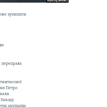
оже зупинити
ве
я переправа
 тимчасової
їни Петро
знали
 Заходу
ечує окупацію