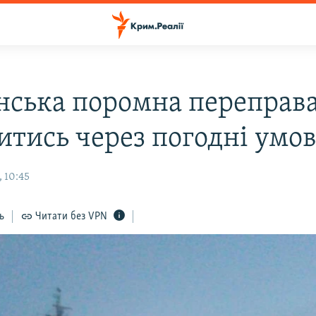
нська поромна переправ
итись через погодні умо
 10:45
ь
Читати без VPN