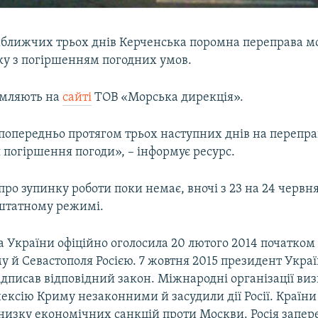
ближчих трьох днів Керченська поромна переправа м
зку з погіршенням погодних умов.
омляють на
сайті
ТОВ «Морська дирекція».
 попередньо протягом трьох наступних днів на перепра
 погіршення погоди», – інформує ресурс.
ро зупинку роботи поки немає, вночі з 23 на 24 червн
штатному режимі.
 України офіційно оголосила 20 лютого 2014 початком
у й Севастополя Росією. 7 жовтня 2015 президент Укра
дписав відповідний закон. Міжнародні організації ви
ексію Криму незаконними й засудили дії Росії. Країни
низку економічних санкцій проти Москви. Росія запер