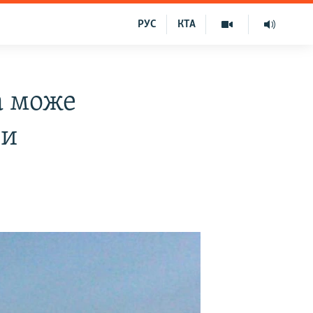
РУС
КТА
а може
ви