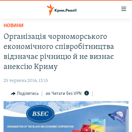
Доступність
посилання
Перейти
НОВИНИ
до
НОВИНИ
Організація чорноморського
основного
ВОДА.КРИМ
матеріалу
економічного співробітництва
ВІДЕО ТА ФОТО
Перейти
відзначає річницю й не визнає
до
ПОЛІТИКА
анексію Криму
основної
БЛОГИ
навігації
25 червень 2016, 13:15
Перейти
ПОГЛЯД
до
Поділитись
Читати без VPN
ІНТЕРВ'Ю
пошуку
ВСЕ ЗА ДЕНЬ
СПЕЦПРОЕКТИ
ЯК ОБІЙТИ БЛОКУВАННЯ
ДЕПОРТАЦІЯ