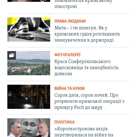
замовлень на Кримському
півострові
ПРАВА ЛЮДИНИ
Мить – і ти шпигун. Як у
кримських судах розглядають
звинувачення в держзраді
ФОТОГАЛЕРЕЇ
Краса Сімферопольського
водосховища та занедбаність
довкола
ВІЙНА ТА КРИМ
Сорок днів, сорок ночей. Про
результати кримської операції з
примусу Росії до миру
ПОЛІТИКА
«Короткострокова акція
перетворилася на війну на