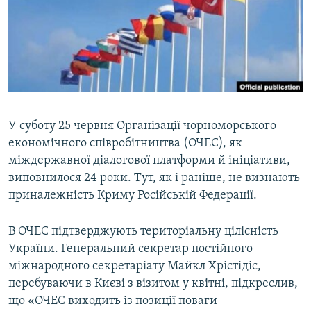
ВІДЕОУРОКИ «ELIFBE»
Русский
СВІДЧЕННЯ ОКУПАЦІЇ
Qırımtatar
УКРАЇНСЬКА ПРОБЛЕМА КРИМУ
ДОЛУЧАЙСЯ!
ІНФОГРАФІКА
У суботу 25 червня Організації чорноморського
економічного співробітництва (ОЧЕС), як
Усі сайти RFE/RL
міждержавної діалогової платформи й ініціативи,
виповнилося 24 роки. Тут, як і раніше, не визнають
приналежність Криму Російській Федерації.
В ОЧЕС підтверджують територіальну цілісність
України. Генеральний секретар постійного
міжнародного секретаріату Майкл Хрістідіс,
перебуваючи в Києві з візитом у квітні, підкреслив,
що «ОЧЕС виходить із позиції поваги