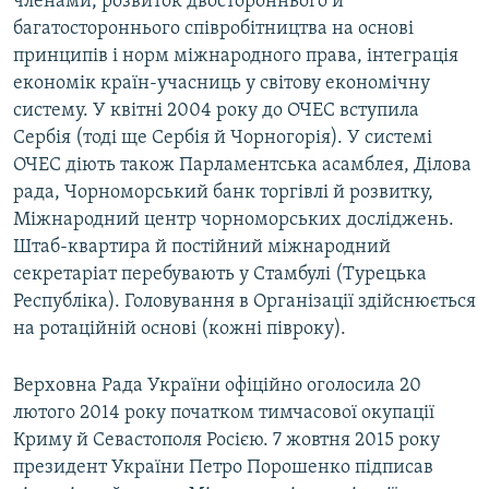
членами, розвиток двостороннього й
багатостороннього співробітництва на основі
принципів і норм міжнародного права, інтеграція
економік країн-учасниць у світову економічну
систему. У квітні 2004 року до ОЧЕС вступила
Сербія (тоді ще Сербія й Чорногорія). У системі
ОЧЕС діють також Парламентська асамблея, Ділова
рада, Чорноморський банк торгівлі й розвитку,
Міжнародний центр чорноморських досліджень.
Штаб-квартира й постійний міжнародний
секретаріат перебувають у Стамбулі (Турецька
Республіка). Головування в Організації здійснюється
на ротаційній основі (кожні півроку).
Верховна Рада України офіційно оголосила 20
лютого 2014 року початком тимчасової окупації
Криму й Севастополя Росією. 7 жовтня 2015 року
президент України Петро Порошенко підписав