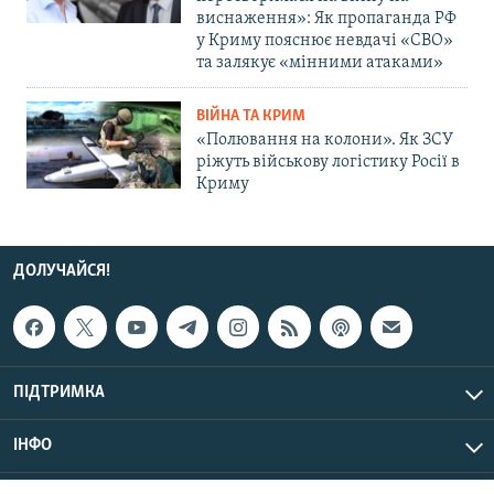
виснаження»: Як пропаганда РФ
у Криму пояснює невдачі «СВО»
та залякує «мінними атаками»
ВІЙНА ТА КРИМ
«Полювання на колони». Як ЗСУ
ріжуть військову логістику Росії в
Криму
ДОЛУЧАЙСЯ!
ПІДТРИМКА
ІНФО