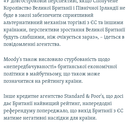
«У довгостроковій перспективі, якщо Сполучене
Королівство Великої Британії і Північної Ірландії не
буде в змозі забезпечити сприятливий
альтернативний механізм торгівлі з ЄС та іншими
країнами, перспективи зростання Великої Британії
будуть слабшими, ніж очікується зараз», – ідеться в
повідомленні агентства.
Moody's також висловило стурбованість щодо
«непередбачуваності» британської економічної
політики в майбутньому, що також може
позначитися на рейтингу країни.
Інше кредитне агентство Standard & Poor's, що досі
дає Британії найвищий рейтинг, напередодні
референдуму попереджало, що вихід Британії з ЄС
матиме негативні наслідки для країни.