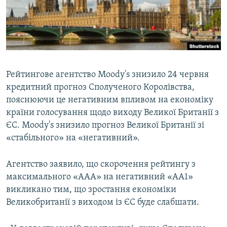
ВІДЕОУРОКИ «ELIFBE»
Русский
СВІДЧЕННЯ ОКУПАЦІЇ
Qırımtatar
УКРАЇНСЬКА ПРОБЛЕМА КРИМУ
ДОЛУЧАЙСЯ!
ІНФОГРАФІКА
Рейтингове агентство Moody's знизило 24 червня
кредитний прогноз Сполученого Королівства,
пояснюючи це негативним впливом на економіку
Усі сайти RFE/RL
країни голосування щодо виходу Великої Британії з
ЄС. Moody's знизило прогноз Великої Британії зі
«стабільного» на «негативний».
Агентство заявило, що скорочення рейтингу з
максимального «ААА» на негативний «АА1»
викликано тим, що зростання економіки
Великобританії з виходом із ЄС буде слабшати.