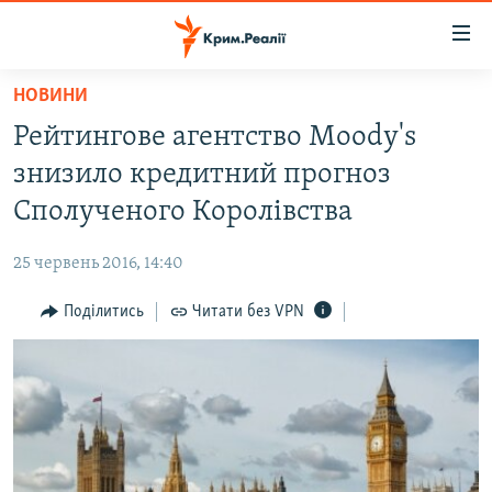
Доступність
посилання
Перейти
НОВИНИ
до
НОВИНИ
Рейтингове агентство Moody's
основного
ВОДА.КРИМ
матеріалу
знизило кредитний прогноз
ВІДЕО ТА ФОТО
Перейти
Сполученого Королівства
до
ПОЛІТИКА
основної
25 червень 2016, 14:40
БЛОГИ
навігації
Перейти
Поділитись
Читати без VPN
ПОГЛЯД
до
ІНТЕРВ'Ю
пошуку
ВСЕ ЗА ДЕНЬ
СПЕЦПРОЕКТИ
ЯК ОБІЙТИ БЛОКУВАННЯ
ДЕПОРТАЦІЯ