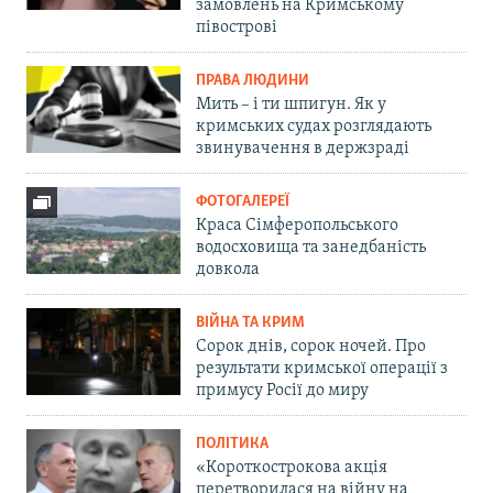
замовлень на Кримському
півострові
ПРАВА ЛЮДИНИ
Мить – і ти шпигун. Як у
кримських судах розглядають
звинувачення в держзраді
ФОТОГАЛЕРЕЇ
Краса Сімферопольського
водосховища та занедбаність
довкола
ВІЙНА ТА КРИМ
Сорок днів, сорок ночей. Про
результати кримської операції з
примусу Росії до миру
ПОЛІТИКА
«Короткострокова акція
перетворилася на війну на