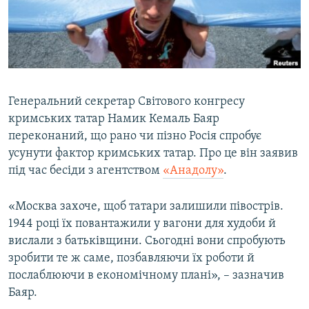
ВІДЕОУРОКИ «ELIFBE»
Русский
СВІДЧЕННЯ ОКУПАЦІЇ
Qırımtatar
УКРАЇНСЬКА ПРОБЛЕМА КРИМУ
ДОЛУЧАЙСЯ!
ІНФОГРАФІКА
Генеральний секретар Світового конгресу
кримських татар Намик Кемаль Баяр
переконаний, що рано чи пізно Росія спробує
Усі сайти RFE/RL
усунути фактор кримських татар. Про це він заявив
під час бесіди з агентством
«Анадолу»
.
«Москва захоче, щоб татари залишили півострів.
1944 році їх повантажили у вагони для худоби й
вислали з батьківщини. Сьогодні вони спробують
зробити те ж саме, позбавляючи їх роботи й
послаблюючи в економічному плані», – зазначив
Баяр.