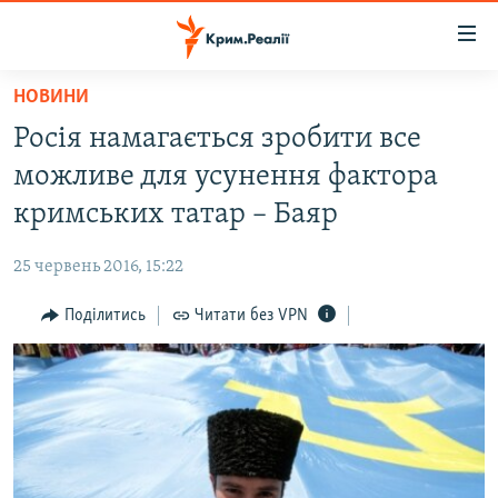
Доступність
посилання
Перейти
НОВИНИ
до
НОВИНИ
Росія намагається зробити все
основного
ВОДА.КРИМ
матеріалу
можливе для усунення фактора
ВІДЕО ТА ФОТО
Перейти
кримських татар – Баяр
до
ПОЛІТИКА
основної
25 червень 2016, 15:22
БЛОГИ
навігації
Перейти
Поділитись
Читати без VPN
ПОГЛЯД
до
ІНТЕРВ'Ю
пошуку
ВСЕ ЗА ДЕНЬ
СПЕЦПРОЕКТИ
ЯК ОБІЙТИ БЛОКУВАННЯ
ДЕПОРТАЦІЯ