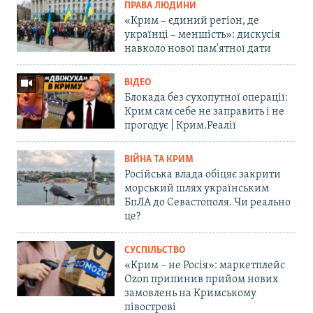
ПРАВА ЛЮДИНИ
«Крим – єдиний регіон, де
українці – меншість»: дискусія
навколо нової пам'ятної дати
ВІДЕО
Блокада без сухопутної операції:
Крим сам себе не заправить і не
прогодує | Крим.Реалії
ВІЙНА ТА КРИМ
Російська влада обіцяє закрити
морський шлях українським
БпЛА до Севастополя. Чи реально
це?
СУСПІЛЬСТВО
«Крим – не Росія»: маркетплейс
Ozon припинив прийом нових
замовлень на Кримському
півострові