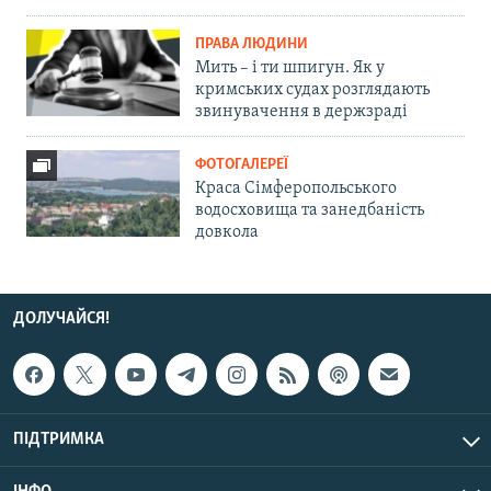
ПРАВА ЛЮДИНИ
Мить – і ти шпигун. Як у
кримських судах розглядають
звинувачення в держзраді
ФОТОГАЛЕРЕЇ
Краса Сімферопольського
водосховища та занедбаність
довкола
ДОЛУЧАЙСЯ!
ПІДТРИМКА