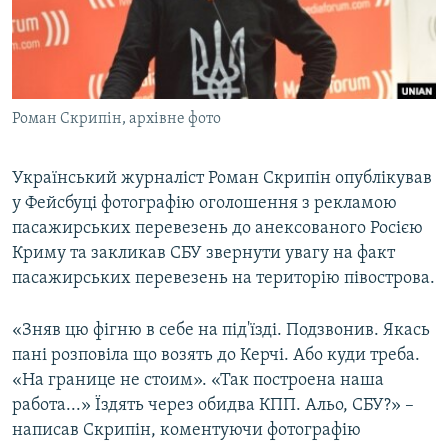
ВІДЕОУРОКИ «ELIFBE»
Русский
СВІДЧЕННЯ ОКУПАЦІЇ
Qırımtatar
УКРАЇНСЬКА ПРОБЛЕМА КРИМУ
Роман Скрипін, архівне фото
ДОЛУЧАЙСЯ!
ІНФОГРАФІКА
Український журналіст Роман Скрипін опублікував
у Фейсбуці фотографію оголошення з рекламою
Усі сайти RFE/RL
пасажирських перевезень до анексованого Росією
Криму та закликав СБУ звернути увагу на факт
пасажирських перевезень на територію півострова.
«Зняв цю фігню в себе на під'їзді. Подзвонив. Якась
пані розповіла що возять до Керчі. Або куди треба.
«На границе не стоим». «Так построена наша
работа...» Їздять через обидва КПП. Альо, СБУ?» –
написав Скрипін, коментуючи фотографію