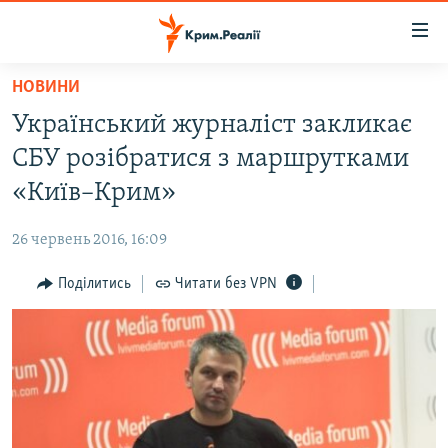
Доступність
посилання
Перейти
НОВИНИ
до
НОВИНИ
Український журналіст закликає
основного
ВОДА.КРИМ
матеріалу
СБУ розібратися з маршрутками
ВІДЕО ТА ФОТО
Перейти
«Київ–Крим»
до
ПОЛІТИКА
основної
26 червень 2016, 16:09
БЛОГИ
навігації
Перейти
Поділитись
Читати без VPN
ПОГЛЯД
до
ІНТЕРВ'Ю
пошуку
ВСЕ ЗА ДЕНЬ
СПЕЦПРОЕКТИ
ЯК ОБІЙТИ БЛОКУВАННЯ
ДЕПОРТАЦІЯ