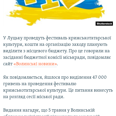
ВІДЕОУРОКИ «ELIFBE»
Русский
СВІДЧЕННЯ ОКУПАЦІЇ
Qırımtatar
УКРАЇНСЬКА ПРОБЛЕМА КРИМУ
ДОЛУЧАЙСЯ!
ІНФОГРАФІКА
У Луцьку проведуть фестиваль кримськотатарської
культури, кошти на організацію заходу планують
виділити з місцевого бюджету. Про це говорили на
Усі сайти RFE/RL
засіданні бюджетної комісії міськради, повідомляє
сайт
«Волинські новини»
.
Як повідомляється, йшлося про виділення 47 000
гривень на проведення фестивалю
кримськотатарської культури. Це питання винесуть
на розгляд сесії міської ради.
Видання нагадує, що 5 травня у Волинській