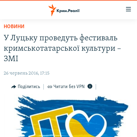
Доступність
посилання
Перейти
НОВИНИ
до
НОВИНИ
У Луцьку проведуть фестиваль
основного
ВОДА.КРИМ
матеріалу
кримськотатарської культури –
ВІДЕО ТА ФОТО
Перейти
ЗМІ
до
ПОЛІТИКА
основної
26 червень 2016, 17:15
БЛОГИ
навігації
Перейти
Поділитись
Читати без VPN
ПОГЛЯД
до
ІНТЕРВ'Ю
пошуку
ВСЕ ЗА ДЕНЬ
СПЕЦПРОЕКТИ
ЯК ОБІЙТИ БЛОКУВАННЯ
ДЕПОРТАЦІЯ