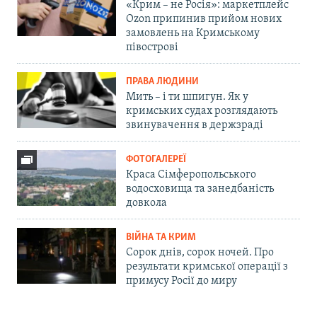
«Крим – не Росія»: маркетплейс
Ozon припинив прийом нових
замовлень на Кримському
півострові
ПРАВА ЛЮДИНИ
Мить – і ти шпигун. Як у
кримських судах розглядають
звинувачення в держзраді
ФОТОГАЛЕРЕЇ
Краса Сімферопольського
водосховища та занедбаність
довкола
ВІЙНА ТА КРИМ
Сорок днів, сорок ночей. Про
результати кримської операції з
примусу Росії до миру