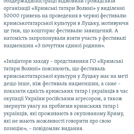
облдержадміністрації відмовили громадській
організації «Кримські татари Волині» у виділенні
50000 гривень на проведення в червні фестивалю
кримськотатарської культури в Луцьку, мотивуючи
це тим, що кошторис фестивалю завищений. А
натомість запропонували взяти участь у фестивалі
нацменшин «З почуттям єдиної родини».
«Ініціатори заходу – представники ГО «Кримські
татари Волині» пояснюють, що фестиваль
кримськотатарської культури у Луцьку має на меті
дещо інше, ніж фестиваль нацменшин, а саме –
показати єдність кримських татар і українців в час
окупації України російським агресором, а також
звернути увагу на проблеми кримських татар і
українців, які проживають в окупованому Криму,
які не мають можливості говорити про свою
позицію», – повідомляє видання.