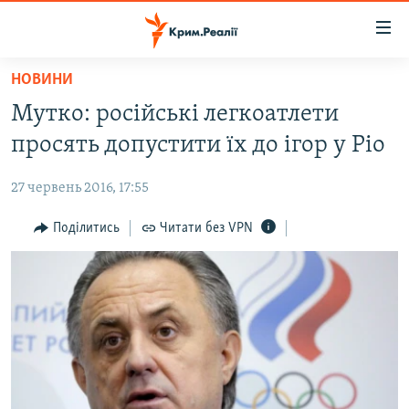
Доступність
посилання
Перейти
НОВИНИ
до
НОВИНИ
Мутко: російські легкоатлети
основного
ВОДА.КРИМ
матеріалу
просять допустити їх до ігор у Ріо
ВІДЕО ТА ФОТО
Перейти
до
27 червень 2016, 17:55
ПОЛІТИКА
основної
БЛОГИ
Поділитись
Читати без VPN
навігації
Перейти
ПОГЛЯД
до
ІНТЕРВ'Ю
пошуку
ВСЕ ЗА ДЕНЬ
СПЕЦПРОЕКТИ
ЯК ОБІЙТИ БЛОКУВАННЯ
ДЕПОРТАЦІЯ