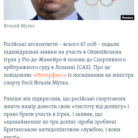
ВІДЕОУРОКИ «ELIFBE»
Русский
СВІДЧЕННЯ ОКУПАЦІЇ
Qırımtatar
Віталій Мутко
УКРАЇНСЬКА ПРОБЛЕМА КРИМУ
ДОЛУЧАЙСЯ!
ІНФОГРАФІКА
Російські легкоатлети – всього 67 осіб – подали
індивідуальні заявки на участь в Олімпійських
іграх у Ріо-де-Жанейро й позови до Спортивного
Усі сайти RFE/RL
арбітражного суду в Лозанні (CAS). Про це
повідомляє
«Интерфакс»
із посиланням на міністра
спорту Росії Віталія Мутка.
Раніше він підкреслив, що російські спортсмени
мають намір довести свою «чистоту від допінгу» і
право брати участь в іграх, і заявив, що
«щонайменше по три допінг-проби зроблені
Британською антидопінговою службою, і вони
чисті».