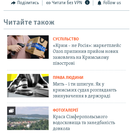
Поділитись
Читати без VPN
Follow us
Читайте також
СУСПІЛЬСТВО
«Крим – не Росія»: маркетплейс
Ozon припинив прийом нових
замовлень на Кримському
півострові
ПРАВА ЛЮДИНИ
Мить – і ти шпигун. Як у
кримських судах розглядають
звинувачення в держзраді
ФОТОГАЛЕРЕЇ
Краса Сімферопольського
водосховища та занедбаність
довкола