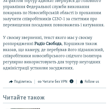
За фактом тортур адвокат звернувся до головного
управління Федеральної служби виконання
покарань по Новосибірській області із проханням
залучити співробітників СІЗО-1 за статтями про
перевищення посадових повноважень і катування.
У своєму зверненні, текст якого має у своєму
розпорядженні
Радіо Свобода
, Коршиков також
вказав, що камеру, де перебував його підзахисний,
співробітники новосибірського слідчого ізолятора
регулярно використовують для тортур неугодних
адміністрації установи засуджених.
Поділитись
Читати без VPN
Follow us
Читайте також