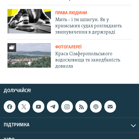
ПРАВА ЛЮДИНИ
Мить – і ти шпигун. Як у
кримських судах розглядають
звинувачення в держзраді
ФОТОГАЛЕРЕЇ
Краса Сімферопольського
водосховища та занедбаність
довкола
ДОЛУЧАЙСЯ!
ПІДТРИМКА