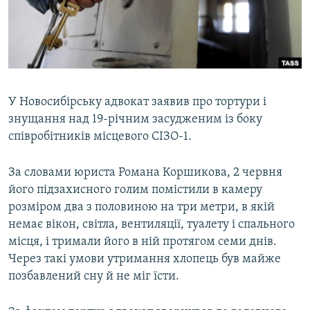
ВІДЕОУРОКИ «ELIFBE»
Русский
СВІДЧЕННЯ ОКУПАЦІЇ
Qırımtatar
УКРАЇНСЬКА ПРОБЛЕМА КРИМУ
ДОЛУЧАЙСЯ!
ІНФОГРАФІКА
У Новосибірську адвокат заявив про тортури і
знущання над 19-річним засудженим із боку
співробітників місцевого СІЗО-1.
Усі сайти RFE/RL
За словами юриста Романа Коршикова, 2 червня
його підзахисного голим помістили в камеру
розміром два з половиною на три метри, в якій
немає вікон, світла, вентиляції, туалету і спального
місця, і тримали його в ній протягом семи днів.
Через такі умови утримання хлопець був майже
позбавлений сну й не міг їсти.