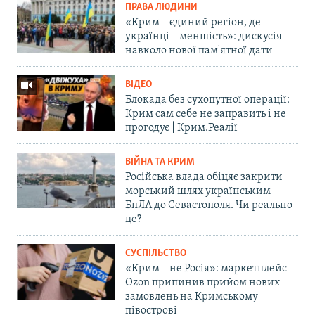
ПРАВА ЛЮДИНИ
«Крим – єдиний регіон, де
українці – меншість»: дискусія
навколо нової пам'ятної дати
ВІДЕО
Блокада без сухопутної операції:
Крим сам себе не заправить і не
прогодує | Крим.Реалії
ВІЙНА ТА КРИМ
Російська влада обіцяє закрити
морський шлях українським
БпЛА до Севастополя. Чи реально
це?
СУСПІЛЬСТВО
«Крим – не Росія»: маркетплейс
Ozon припинив прийом нових
замовлень на Кримському
півострові