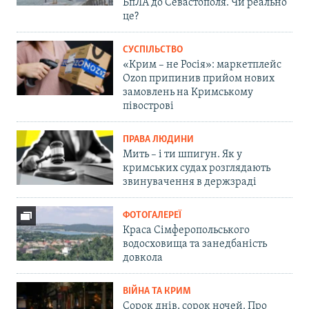
БпЛА до Севастополя. Чи реально
це?
СУСПІЛЬСТВО
«Крим – не Росія»: маркетплейс
Ozon припинив прийом нових
замовлень на Кримському
півострові
ПРАВА ЛЮДИНИ
Мить – і ти шпигун. Як у
кримських судах розглядають
звинувачення в держзраді
ФОТОГАЛЕРЕЇ
Краса Сімферопольського
водосховища та занедбаність
довкола
ВІЙНА ТА КРИМ
Сорок днів, сорок ночей. Про