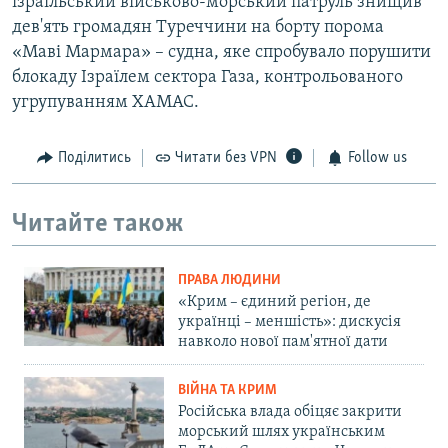
ізраїльський військово-морський патруль знищив
дев'ять громадян Туреччини на борту порома
«Маві Мармара» – судна, яке спробувало порушити
блокаду Ізраїлем сектора Газа, контрольованого
угрупуванням ХАМАС.
Поділитись
Читати без VPN
Follow us
Читайте також
ПРАВА ЛЮДИНИ
«Крим – єдиний регіон, де
українці – меншість»: дискусія
навколо нової пам'ятної дати
ВІЙНА ТА КРИМ
Російська влада обіцяє закрити
морський шлях українським