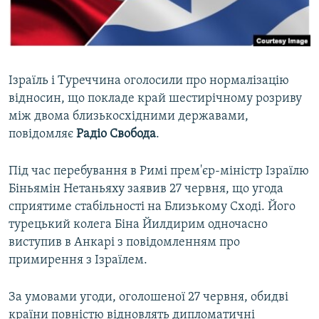
ВІДЕОУРОКИ «ELIFBE»
Русский
СВІДЧЕННЯ ОКУПАЦІЇ
Qırımtatar
УКРАЇНСЬКА ПРОБЛЕМА КРИМУ
Ізраїль і Туреччина оголосили про нормалізацію
ДОЛУЧАЙСЯ!
ІНФОГРАФІКА
відносин, що покладе край шестирічному розриву
між двома близькосхідними державами,
повідомляє
Радіо Свобода
.
Усі сайти RFE/RL
Під час перебування в Римі прем'єр-міністр Ізраїлю
Біньямін Нетаньяху заявив 27 червня, що угода
сприятиме стабільності на Близькому Сході. Його
турецький колега Біна Йилдирим одночасно
виступив в Анкарі з повідомленням про
примирення з Ізраїлем.
За умовами угоди, оголошеної 27 червня, обидві
країни повністю відновлять дипломатичні