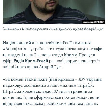
ВІДЕОУРОКИ «ELIFBE»
Русский
СВІДЧЕННЯ ОКУПАЦІЇ
Qırımtatar
УКРАЇНСЬКА ПРОБЛЕМА КРИМУ
Спеціаліст із міжнародного повітряного права Андрій Гук
ДОЛУЧАЙСЯ!
ІНФОГРАФІКА
Національний авіаперевізник Росії компанія
«Аерофлот» в українських судах оскаржує штрафи,
Усі сайти RFE/RL
накладені на неї за польоти до Криму. Про це в
ефірі
Радіо Крим.Реалії
розповів юрист, експерт із
авіаційного права Андрій Гук.
«За кожен такий політ (над Кримом –
КР
) Україна
нараховує російським авіакомпаніям штрафи.
Штраф за кожен складає 137 тисяч гривень за
кожен політ, це оформляється протоколами, вони
відправляються всім російським авіакомпаніям.