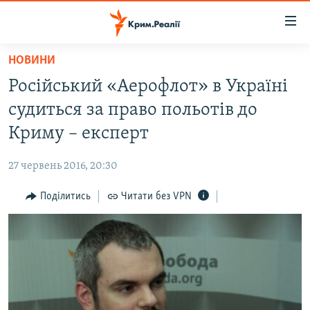
Доступність
посилання
Перейти
НОВИНИ
до
НОВИНИ
Російський «Аерофлот» в Україні
основного
ВОДА.КРИМ
матеріалу
судиться за право польотів до
ВІДЕО ТА ФОТО
Перейти
Криму – експерт
до
ПОЛІТИКА
основної
27 червень 2016, 20:30
БЛОГИ
навігації
Перейти
Поділитись
Читати без VPN
ПОГЛЯД
до
ІНТЕРВ'Ю
пошуку
ВСЕ ЗА ДЕНЬ
СПЕЦПРОЕКТИ
ЯК ОБІЙТИ БЛОКУВАННЯ
ДЕПОРТАЦІЯ