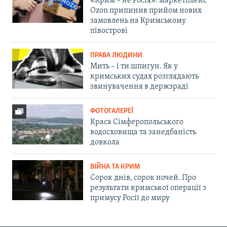
«Крим – не Росія»: маркетплейс
Ozon припинив прийом нових
замовлень на Кримському
півострові
ПРАВА ЛЮДИНИ
Мить – і ти шпигун. Як у
кримських судах розглядають
звинувачення в держзраді
ФОТОГАЛЕРЕЇ
Краса Сімферопольського
водосховища та занедбаність
довкола
ВІЙНА ТА КРИМ
Сорок днів, сорок ночей. Про
результати кримської операції з
примусу Росії до миру