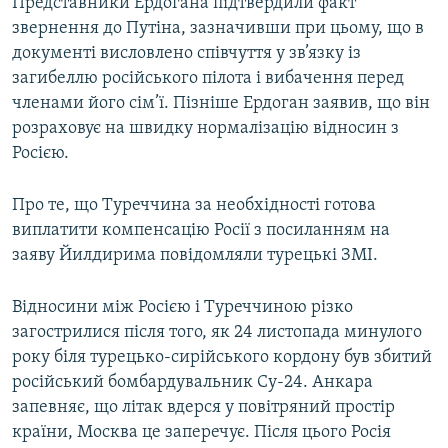
Представники Ердогана підтвердили факт
звернення до Путіна, зазначивши при цьому, що в
документі висловлено співчуття у зв’язку із
загибеллю російського пілота і вибачення перед
членами його сім’ї. Пізніше Ердоган заявив, що він
розраховує на швидку нормалізацію відносин з
Росією.
Про те, що Туреччина за необхідності готова
виплатити компенсацію Росії з посиланням на
заяву Йилдирима повідомляли турецькі ЗМІ.
Відносини між Росією і Туреччиною різко
загострилися після того, як 24 листопада минулого
року біля турецько-сирійського кордону був збитий
російський бомбардувальник Су-24. Анкара
запевняє, що літак вдерся у повітряний простір
країни, Москва це заперечує. Після цього Росія