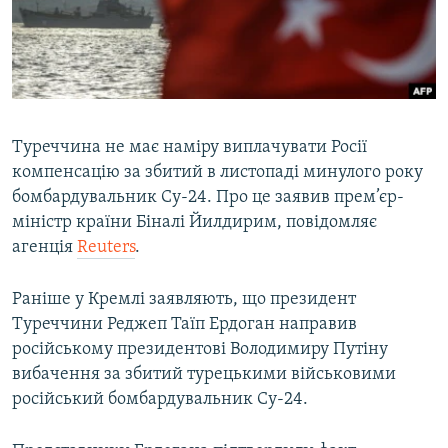
ВІДЕОУРОКИ «ELIFBE»
Русский
СВІДЧЕННЯ ОКУПАЦІЇ
Qırımtatar
УКРАЇНСЬКА ПРОБЛЕМА КРИМУ
ДОЛУЧАЙСЯ!
ІНФОГРАФІКА
Туреччина не має наміру виплачувати Росії
компенсацію за збитий в листопаді минулого року
бомбардувальник Су-24. Про це заявив прем’єр-
Усі сайти RFE/RL
міністр країни Біналі Йилдирим, повідомляє
агенція
Reuters
.
Раніше у Кремлі заявляють, що президент
Туреччини Реджеп Таїп Ердоган направив
російському президентові Володимиру Путіну
вибачення за збитий турецькими військовими
російський бомбардувальник Су-24.