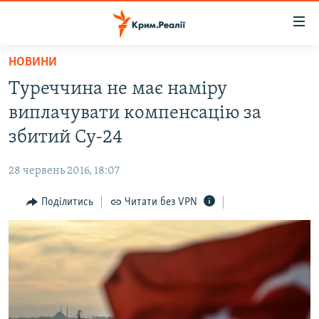
Доступність
посилання
Перейти
НОВИНИ
до
НОВИНИ
Туреччина не має наміру
основного
ВОДА.КРИМ
матеріалу
виплачувати компенсацію за
ВІДЕО ТА ФОТО
Перейти
збитий Су-24
до
ПОЛІТИКА
основної
28 червень 2016, 18:07
БЛОГИ
навігації
Перейти
Поділитись
Читати без VPN
ПОГЛЯД
до
ІНТЕРВ'Ю
пошуку
ВСЕ ЗА ДЕНЬ
СПЕЦПРОЕКТИ
ЯК ОБІЙТИ БЛОКУВАННЯ
ДЕПОРТАЦІЯ