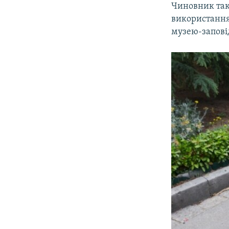
Чиновник так
використання 
музею-запові