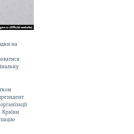
здки на
в
нюватися
мінальну
атком
 президент
організації
. Країни
упацію