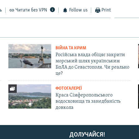
ь
Читати без VPN
Follow us
Print
ВІЙНА ТА КРИМ
Російська влада обіцяє закрити
морський шлях українським
БпЛА до Севастополя. Чи реально
це?
ФОТОГАЛЕРЕЇ
Краса Сімферопольського
водосховища та занедбаність
довкола
ДОЛУЧАЙСЯ!