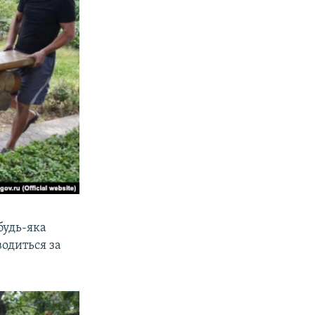
будь-яка
водиться за