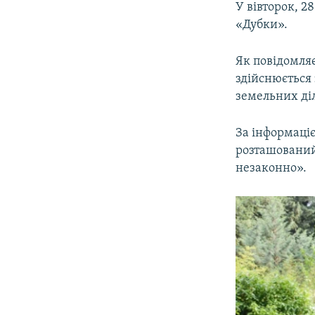
У вівторок, 2
«Дубки».
Як повідомляє
здійснюється 
земельних діл
За інформаціє
розташований
незаконно».