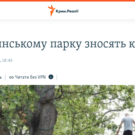
инському парку зносять 
 18:45
ь
Читати без VPN