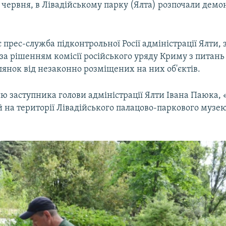
8 червня, в Лівадійському парку (Ялта) розпочали дем
 прес-служба підконтрольної Росії адміністрації Ялти,
за рішенням комісії російського уряду Криму з питань
янок від незаконно розміщених на них об'єктів.
ю заступника голови адміністрації Ялти Івана Паюка, «
 на території Лівадійського палацово-паркового музе