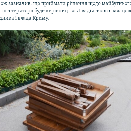
ож зазначив, що приймати рішення щодо майбутньог
цієї території буде керівництво Лівадійського палацо
дника і влада Криму.