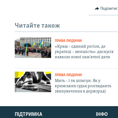
Поділитис
Читайте також
ПРАВА ЛЮДИНИ
«Крим – єдиний регіон, де
українці – меншість»: дискусія
навколо нової пам'ятної дати
ПРАВА ЛЮДИНИ
Мить – і ти шпигун. Як у
кримських судах розглядають
звинувачення в держзраді
Русский
ПІДТРИМКА
ІНФО
Qırımtatar