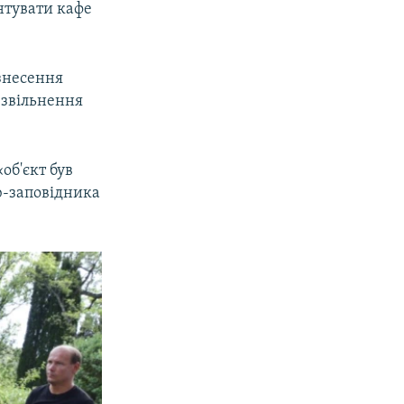
онтувати кафе
 знесення
 звільнення
об'єкт був
ю-заповідника