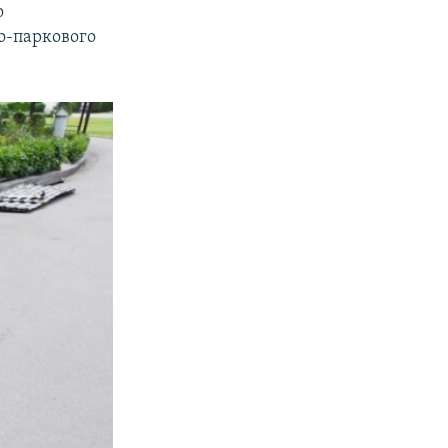
о
во-паркового