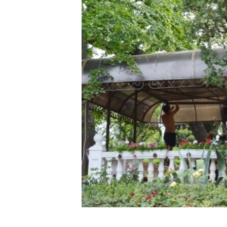
ВІДЕОУРОКИ «ELIFBE»
СВІДЧЕННЯ ОКУПАЦІЇ
УКРАЇНСЬКА ПРОБЛЕМА КРИМУ
ІНФОГРАФІКА