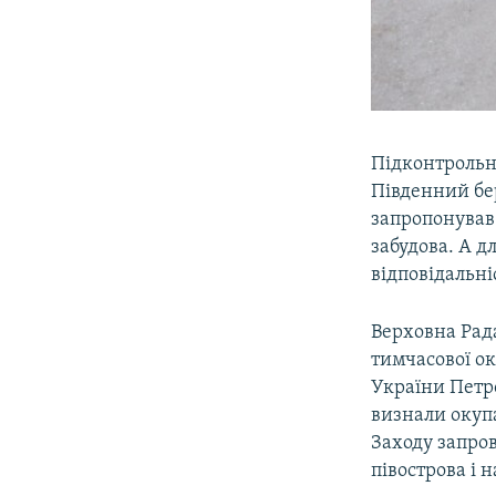
Підконтрольни
Південний бе
запропонував
забудова. А д
відповідальні
Верховна Рада
тимчасової ок
України Петр
визнали окупа
Заходу запро
півострова і 