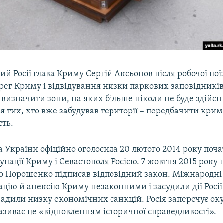
й Росії глава Криму Сергій Аксьонов після робочої пої
рег Криму і відвідування низки паркових заповідникі
 визначити зони, на яких більше ніколи не буде здійс
ля тих, хто вже забудував території – передбачити кри
сть.
 України офіційно оголосила 20 лютого 2014 року поч
упації Криму і Севастополя Росією. 7 жовтня 2015 року
о Порошенко підписав відповідний закон. Міжнародні 
цію й анексію Криму незаконними і засудили дії Росії
вадили низку економічних санкцій. Росія заперечує ок
називає це «відновленням історичної справедливості».