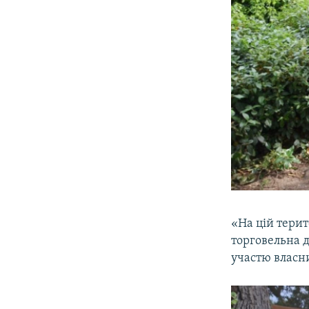
«На цій терит
торговельна д
участю власни