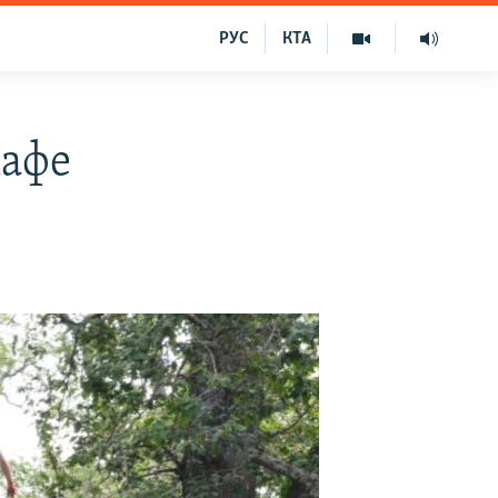
РУС
КТА
кафе