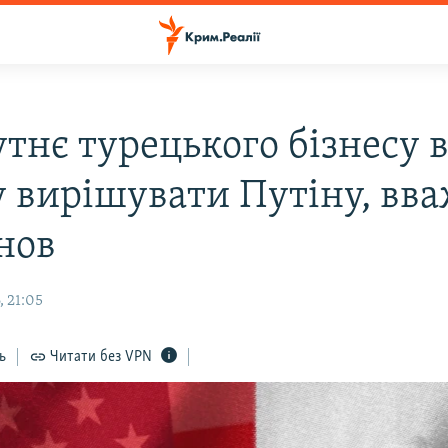
тнє турецького бізнесу 
 вирішувати Путіну, вва
нов
, 21:05
ь
Читати без VPN