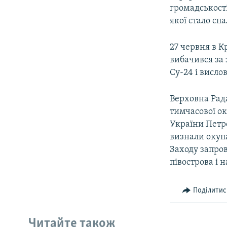
громадськост
якої стало с
27 червня в 
вибачився за
Су-24 і висло
Верховна Рада
тимчасової ок
України Петр
визнали окупа
Заходу запро
півострова і 
Поділитис
Читайте також