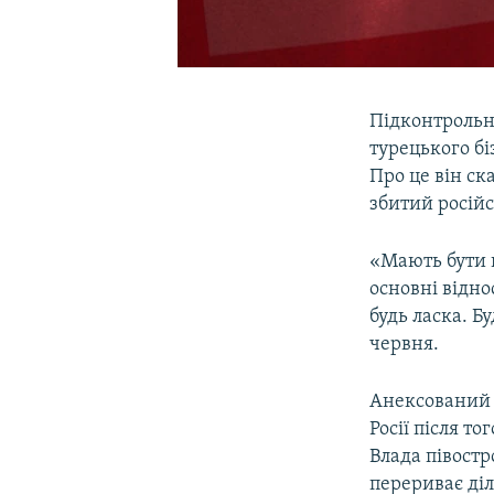
Підконтрольни
турецького бі
Про це він ск
збитий російс
«Мають бути 
основні відно
будь ласка. Б
червня.
Анексований 
Росії після т
Влада півостр
перериває ді