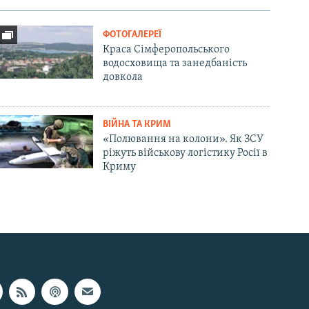
ФОТОГАЛЕРЕЇ
Краса Сімферопольського
водосховища та занедбаність
довкола
ВІЙНА ТА КРИМ
«Полювання на колони». Як ЗСУ
ріжуть військову логістику Росії в
Криму