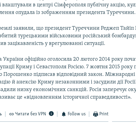
і влаштували в центрі Сімферополя публічну акцію, ку
палення опудала із зображенням президента Туреччини.
Кремлі заявили, що президент Туреччини Реджеп Тайїп
 збитий турецькими військовими російський бомбард
вив зацікавленість у врегулюванні ситуації.
 України офіційно оголосила 20 лютого 2014 року поч
упації Криму і Севастополя Росією. 7 жовтня 2015 року
о Порошенко підписав відповідний закон. Міжнародні 
цію й анексію Криму незаконними і засудили дії Росії
вадили низку економічних санкцій. Росія заперечує ок
називає це «відновленням історичної справедливості».
ь
Читати без VPN
Follow us
Print