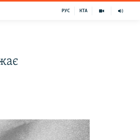
РУС
КТА
в
жає