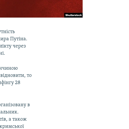
утність
мира Путіна.
флікту через
ні.
еччиною
відновити, то
ифінгу 28
ганізовану в
вальник.
тів, а також
 кримської