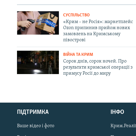
СУСПІЛЬСТВО
«Крим – не Росія»: маркетплейс
Ozon припинив прийом нових
замовлень на Кримському
півострові
ВІЙНА ТА КРИМ
Сорок днів, сорок ночей. Про
результати кримської операції з
примусу Росії до миру
Русский
ПІДТРИМКА
ІНФО
Qırımtatar
Ваше відео і фото
Крим.Реалії
ДОЛУЧАЙСЯ!