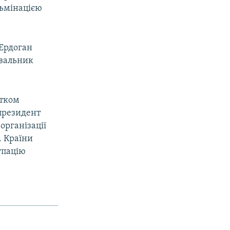
льмінацією
 Ердоган
увальник
атком
 президент
організації
. Країни
упацію