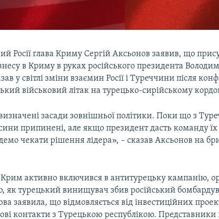
й Росії глава Криму Сергій Аксьонов заявив, що прис
знесу в Криму в руках російського президента Володи
азав у світлі зміни взаємин Росії і Туреччини після кон
ький військовий літак на турецько-сирійському кордо
визначені засади зовнішньої політики. Поки що з Тур
сини припинені, але якщо президент дасть команду їх 
удемо чекати рішення лідера», – сказав Аксьонов на бр
Крим активно включився в антитурецьку кампанію, ор
ого, як турецький винищувач збив російський бомбарду
ова заявила, що відмовляється від інвестиційних проек
лові контакти з Турецькою республікою. Представники