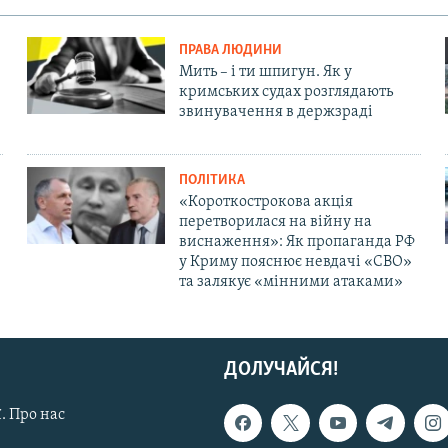
ПРАВА ЛЮДИНИ
Мить – і ти шпигун. Як у
кримських судах розглядають
звинувачення в держзраді
ПОЛІТИКА
«Короткострокова акція
перетворилася на війну на
виснаження»: Як пропаганда РФ
у Криму пояснює невдачі «СВО»
та залякує «мінними атаками»
ДОЛУЧАЙСЯ!
. Про нас