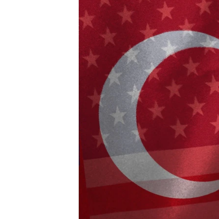
ВІДЕОУРОКИ «ELIFBE»
СВІДЧЕННЯ ОКУПАЦІЇ
УКРАЇНСЬКА ПРОБЛЕМА КРИМУ
ІНФОГРАФІКА