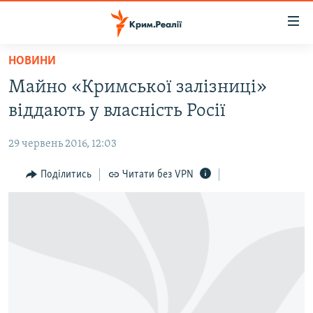
Доступність
посилання
Перейти
НОВИНИ
до
НОВИНИ
Майно «Кримської залізниці»
основного
ВОДА.КРИМ
матеріалу
віддають у власність Росії
ВІДЕО ТА ФОТО
Перейти
до
29 червень 2016, 12:03
ПОЛІТИКА
основної
БЛОГИ
Поділитись
Читати без VPN
навігації
Перейти
ПОГЛЯД
до
ІНТЕРВ'Ю
пошуку
ВСЕ ЗА ДЕНЬ
СПЕЦПРОЕКТИ
ЯК ОБІЙТИ БЛОКУВАННЯ
ДЕПОРТАЦІЯ