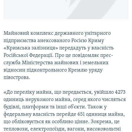
ВІДЕОУРОКИ «ELIFBE»
Русский
СВІДЧЕННЯ ОКУПАЦІЇ
Qırımtatar
УКРАЇНСЬКА ПРОБЛЕМА КРИМУ
Майновий комплекс державного унітарного
ДОЛУЧАЙСЯ!
ІНФОГРАФІКА
підприємства анексованого Росією Криму
«Кримська залізниця» передадуть у власність
Російської Федерації. Про це повідомляє прес-
служба Міністерства майнових і земельних
Усі сайти RFE/RL
відносин підконтрольного Кремлю уряду
півострова.
«До переліку майна, що передається, увійшло 4273
одиниць нерухомого майна, серед якого числяться
будівлі, платформи та інші об'єкти. Також у
федеральну власність перейде 651 одиниця майна,
що обліковується як особливо цінне. Зокрема, це
тепловози, електропоїзди, вагони, високовольтні