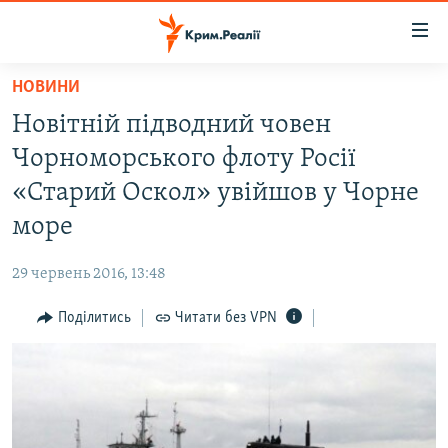
Доступність
посилання
Перейти
НОВИНИ
до
НОВИНИ
Новітній підводний човен
основного
ВОДА.КРИМ
матеріалу
Чорноморського флоту Росії
ВІДЕО ТА ФОТО
Перейти
«Старий Оскол» увійшов у Чорне
до
ПОЛІТИКА
море
основної
БЛОГИ
навігації
29 червень 2016, 13:48
Перейти
ПОГЛЯД
до
Поділитись
Читати без VPN
ІНТЕРВ'Ю
пошуку
ВСЕ ЗА ДЕНЬ
СПЕЦПРОЕКТИ
ЯК ОБІЙТИ БЛОКУВАННЯ
ДЕПОРТАЦІЯ