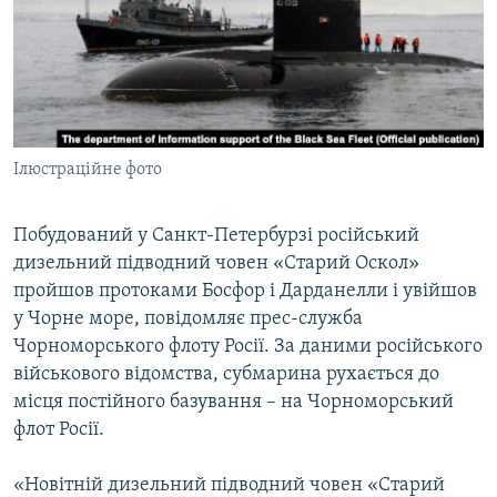
ВІДЕОУРОКИ «ELIFBE»
Русский
СВІДЧЕННЯ ОКУПАЦІЇ
Qırımtatar
УКРАЇНСЬКА ПРОБЛЕМА КРИМУ
ДОЛУЧАЙСЯ!
ІНФОГРАФІКА
Ілюстраційне фото
Побудований у Санкт-Петербурзі російський
Усі сайти RFE/RL
дизельний підводний човен «Старий Оскол»
пройшов протоками Босфор і Дарданелли і увійшов
у Чорне море, повідомляє прес-служба
Чорноморського флоту Росії. За даними російського
військового відомства, субмарина рухається до
місця постійного базування – на Чорноморський
флот Росії.
«Новітній дизельний підводний човен «Старий