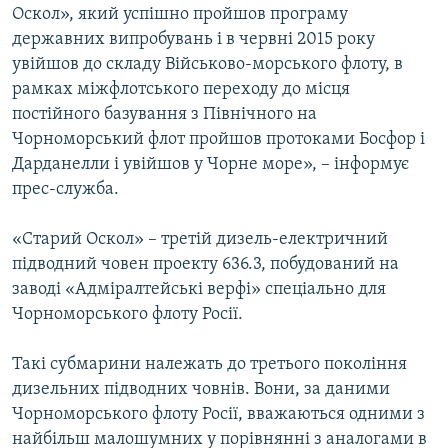
Оскол», який успішно пройшов програму
державних випробувань і в червні 2015 року
увійшов до складу Військово-морського флоту, в
рамках міжфлотського переходу до місця
постійного базування з Північного на
Чорноморський флот пройшов протоками Босфор і
Дарданелли і увійшов у Чорне море», – інформує
прес-служба.
«Старий Оскол» – третій дизель-електричний
підводний човен проекту 636.3, побудований на
заводі «Адміралтейські верфі» спеціально для
Чорноморського флоту Росії.
Такі субмарини належать до третього покоління
дизельних підводних човнів. Вони, за даними
Чорноморського флоту Росії, вважаються одними з
найбільш малошумних у порівнянні з аналогами в