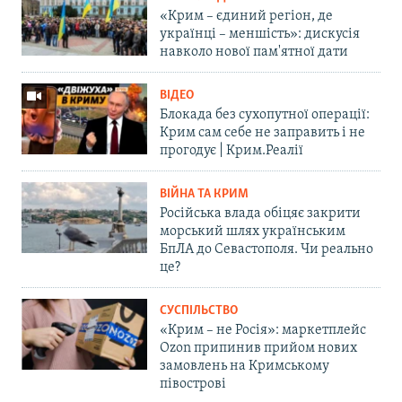
«Крим – єдиний регіон, де
українці – меншість»: дискусія
навколо нової пам'ятної дати
ВІДЕО
Блокада без сухопутної операції:
Крим сам себе не заправить і не
прогодує | Крим.Реалії
ВІЙНА ТА КРИМ
Російська влада обіцяє закрити
морський шлях українським
БпЛА до Севастополя. Чи реально
це?
СУСПІЛЬСТВО
«Крим – не Росія»: маркетплейс
Ozon припинив прийом нових
замовлень на Кримському
півострові