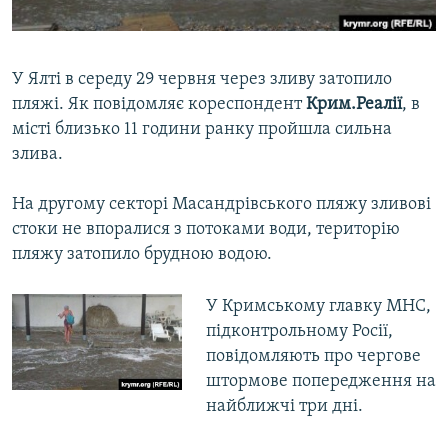
ВІДЕОУРОКИ «ELIFBE»
Русский
СВІДЧЕННЯ ОКУПАЦІЇ
Qırımtatar
У Ялті в середу 29 червня через зливу затопило
УКРАЇНСЬКА ПРОБЛЕМА КРИМУ
пляжі. Як повідомляє кореспондент
Крим.Реалії
, в
ДОЛУЧАЙСЯ!
ІНФОГРАФІКА
місті близько 11 години ранку пройшла сильна
злива.
На другому секторі Масандрівського пляжу зливові
Усі сайти RFE/RL
стоки не впоралися з потоками води, територію
пляжу затопило брудною водою.
У Кримському главку МНС,
підконтрольному Росії,
повідомляють про чергове
штормове попередження на
найближчі три дні.