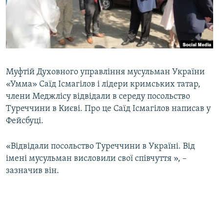
ВІДЕОУРОКИ «ELIFBE»
Русский
СВІДЧЕННЯ ОКУПАЦІЇ
Qırımtatar
УКРАЇНСЬКА ПРОБЛЕМА КРИМУ
ДОЛУЧАЙСЯ!
ІНФОГРАФІКА
Муфтій Духовного управління мусульман України
«Умма» Саїд Ісмагілов і лідери кримських татар,
члени Меджлісу відвідали в середу посольство
Усі сайти RFE/RL
Туреччини в Києві. Про це Саїд Ісмагілов написав у
Фейсбуці.
«Відвідали посольство Туреччини в Україні. Від
імені мусульман висловили свої співчуття », –
зазначив він.