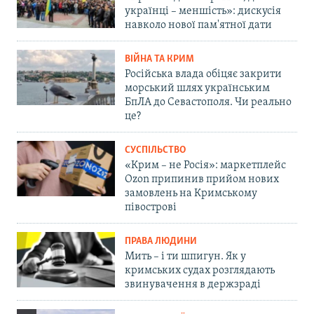
українці – меншість»: дискусія
навколо нової пам'ятної дати
ВІЙНА ТА КРИМ
Російська влада обіцяє закрити
морський шлях українським
БпЛА до Севастополя. Чи реально
це?
СУСПІЛЬСТВО
«Крим – не Росія»: маркетплейс
Ozon припинив прийом нових
замовлень на Кримському
півострові
ПРАВА ЛЮДИНИ
Мить – і ти шпигун. Як у
кримських судах розглядають
звинувачення в держзраді