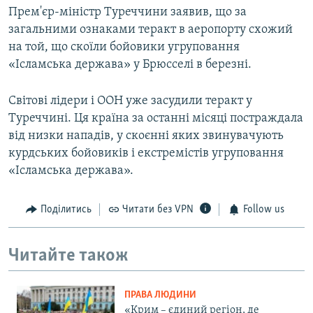
Прем'єр-міністр Туреччини заявив, що за
загальними ознаками теракт в аеропорту схожий
на той, що скоїли бойовики угруповання
«Ісламська держава» у Брюсселі в березні.
Світові лідери і ООН уже засудили теракт у
Туреччині. Ця країна за останні місяці постраждала
від низки нападів, у скоєнні яких звинувачують
курдських бойовиків і екстремістів угруповання
«Ісламська держава».
Поділитись
Читати без VPN
Follow us
Читайте також
ПРАВА ЛЮДИНИ
«Крим – єдиний регіон, де