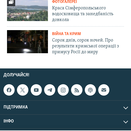
ФОТОГАЛЕРЕЇ
Краса Сімферопольського
водосховища та занедбаність
довкола
ВІЙНА ТА КРИМ
Сорок днів, сорок ночей. Про
результати кримської операції з
примусу Росії до миру
ДОЛУЧАЙСЯ!
ПІДТРИМКА
ІНФО