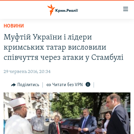
Доступність
посилання
Перейти
НОВИНИ
до
НОВИНИ
Муфтій України і лідери
основного
ВОДА.КРИМ
матеріалу
кримських татар висловили
ВІДЕО ТА ФОТО
Перейти
співчуття через атаки у Стамбулі
до
ПОЛІТИКА
основної
29 червень 2016, 20:34
БЛОГИ
навігації
Перейти
Поділитись
Читати без VPN
ПОГЛЯД
до
ІНТЕРВ'Ю
пошуку
ВСЕ ЗА ДЕНЬ
СПЕЦПРОЕКТИ
ЯК ОБІЙТИ БЛОКУВАННЯ
ДЕПОРТАЦІЯ