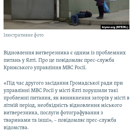
ВІДЕОУРОКИ «ELIFBE»
Русский
СВІДЧЕННЯ ОКУПАЦІЇ
Qırımtatar
УКРАЇНСЬКА ПРОБЛЕМА КРИМУ
Ілюстративне фото
ДОЛУЧАЙСЯ!
ІНФОГРАФІКА
Відновлення витверезника є одним із проблемних
питань у Ялті. Про це повідомляє прес-служба
Усі сайти RFE/RL
Кримського управління МВС Росії.
«Під час другого засідання Громадської ради при
управлінні МВС Росії у місті Ялті порушили такі
проблемні питання, як виникнення заторів у місті в
літній період, необхідність відновлення міського
витверезника, послуги фотографування з
тваринами та інші», – повідомляє прес-служба
відомства.