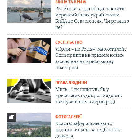
ВІЙНА ТА КРИМ
Російська влада обіцяє закрити
морський шлях українським
БпЛА до Севастополя. Чи реально
це?
СУСПІЛЬСТВО
«Крим – не Росія»: маркетплейс
Ozon припинив прийом нових
замовлень на Кримському
півострові
ПРАВА ЛЮДИНИ
Мить – і ти шпигун. Як у
кримських судах розглядають
звинувачення в держзраді
ФОТОГАЛЕРЕЇ
Краса Сімферопольського
водосховища та занедбаність
довкола