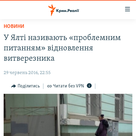
Доступність
посилання
Перейти
НОВИНИ
до
НОВИНИ
У Ялті називають «проблемним
основного
ВОДА.КРИМ
матеріалу
питанням» відновлення
ВІДЕО ТА ФОТО
Перейти
витверезника
до
ПОЛІТИКА
основної
29 червень 2016, 22:55
БЛОГИ
навігації
Перейти
Поділитись
Читати без VPN
ПОГЛЯД
до
ІНТЕРВ'Ю
пошуку
ВСЕ ЗА ДЕНЬ
СПЕЦПРОЕКТИ
ЯК ОБІЙТИ БЛОКУВАННЯ
ДЕПОРТАЦІЯ