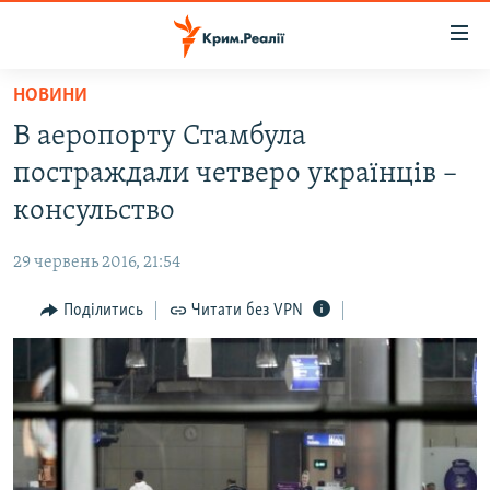
Доступність
посилання
Перейти
НОВИНИ
до
НОВИНИ
В аеропорту Стамбула
основного
ВОДА.КРИМ
матеріалу
постраждали четверо українців –
ВІДЕО ТА ФОТО
Перейти
консульство
до
ПОЛІТИКА
основної
29 червень 2016, 21:54
БЛОГИ
навігації
Перейти
Поділитись
Читати без VPN
ПОГЛЯД
до
ІНТЕРВ'Ю
пошуку
ВСЕ ЗА ДЕНЬ
СПЕЦПРОЕКТИ
ЯК ОБІЙТИ БЛОКУВАННЯ
ДЕПОРТАЦІЯ