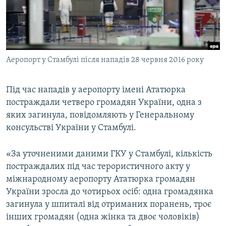
ВІДЕОУРОКИ «ELIFBE»
Русский
СВІДЧЕННЯ ОКУПАЦІЇ
Qırımtatar
УКРАЇНСЬКА ПРОБЛЕМА КРИМУ
Аеропорт у Стамбулі після нападів 28 червня 2016 року
ДОЛУЧАЙСЯ!
ІНФОГРАФІКА
Під час нападів у аеропорту імені Ататюрка
постраждали четверо громадян України, одна з
Усі сайти RFE/RL
яких загинула, повідомляють у Генеральному
консульстві України у Стамбулі.
«За уточненими даними ГКУ у Стамбулі, кількість
постраждалих під час терористичного акту у
міжнародному аеропорту Ататюрка громадян
України зросла до чотирьох осіб: одна громадянка
загинула у шпиталі від отриманих поранень, троє
інших громадян (одна жінка та двоє чоловіків)