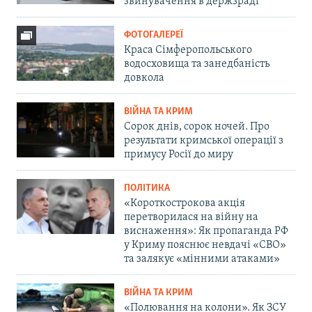
звинувачення в держзраді
ФОТОГАЛЕРЕЇ
Краса Сімферопольського
водосховища та занедбаність
довкола
ВІЙНА ТА КРИМ
Сорок днів, сорок ночей. Про
результати кримської операції з
примусу Росії до миру
ПОЛІТИКА
«Короткострокова акція
перетворилася на війну на
виснаження»: Як пропаганда РФ
у Криму пояснює невдачі «СВО»
та залякує «мінними атаками»
ВІЙНА ТА КРИМ
«Полювання на колони». Як ЗСУ