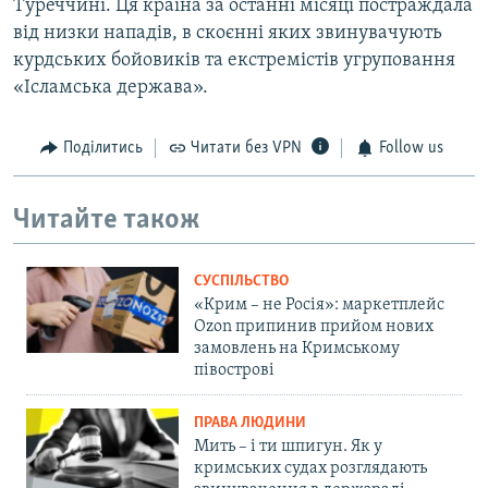
Туреччині. Ця країна за останні місяці постраждала
від низки нападів, в скоєнні яких звинувачують
курдських бойовиків та екстремістів угруповання
«Ісламська держава».
Поділитись
Читати без VPN
Follow us
Читайте також
СУСПІЛЬСТВО
«Крим – не Росія»: маркетплейс
Ozon припинив прийом нових
замовлень на Кримському
півострові
ПРАВА ЛЮДИНИ
Мить – і ти шпигун. Як у
кримських судах розглядають