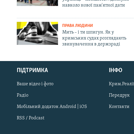
навколо нової пам'ятної дати
ПРАВА ЛЮДИНИ
Мить – і ти шпигун. Як у
кримських судах розглядають
звинувачення в держзраді
Русский
ПІДТРИМКА
ІНФО
Qırımtatar
Ваше відео і фото
Крим.Реалії
ДОЛУЧАЙСЯ!
Радіо
Передрук
Мобільний додаток Android | iOS
Контакти
RSS / Podcast
Усі сайти RFE/RL