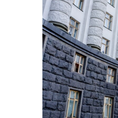
ВІДЕОУРОКИ «ELIFBE»
СВІДЧЕННЯ ОКУПАЦІЇ
УКРАЇНСЬКА ПРОБЛЕМА КРИМУ
ІНФОГРАФІКА