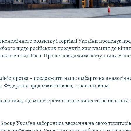
економічного розвитку і торгівлі України пропонує п
барго щодо російських продуктів харчування до кінця 
аналогічні дії Росії. Про це повідомила заступниця міні
міністерства – продовжити наше ембарго на аналогічн
а Федерація продовжила своє», – сказала вона.
значила, що міністерство готове винести це питання 
016 року Україна заборонила ввезення на свою територі
сійської Федерації. Серед цих товарів були харчові про