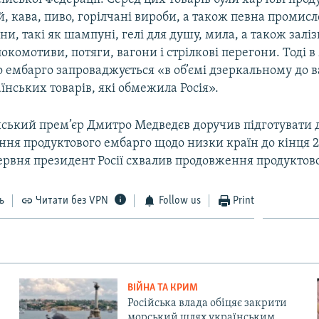
й, кава, пиво, горілчані вироби, а також певна промис
ієни, такі як шампуні, гелі для душу, мила, а також зал
окомотиви, потяги, вагони і стрілкові перегони. Тоді 
 ембарго запроваджується «в об’ємі дзеркальному до в
їнських товарів, які обмежила Росія».
ійський прем’єр Дмитро Медведєв доручив підготувати
ня продуктового ембарго щодо низки країн до кінця 2
ервня президент Росії схвалив продовження продуктово
ь
Читати без VPN
Follow us
Print
ВІЙНА ТА КРИМ
Російська влада обіцяє закрити
морський шлях українським