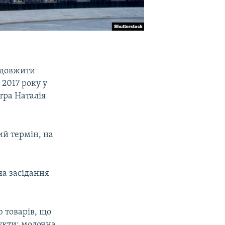
родовжити
2017 року у
стра Наталія
ий термін, на
на засідання
ю товарів, що
дукти: молочна