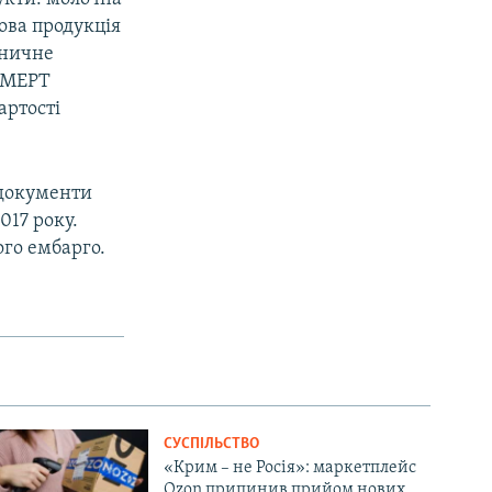
лова продукція
ізничне
в МЕРТ
артості
 документи
017 року.
го ембарго.
СУСПІЛЬСТВО
«Крим – не Росія»: маркетплейс
Ozon припинив прийом нових