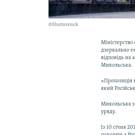
©Shutterstock
Міністерство 
дзеркально ем
відповідь на 
Микольська.
«Пропозиція 
який Російськ
Микольська за
уряду.
Із 10 січня 2
походять з Ро