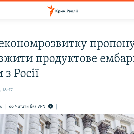
економрозвитку пропон
вжити продуктове ембар
 з Росії
 18:47
ь
Читати без VPN