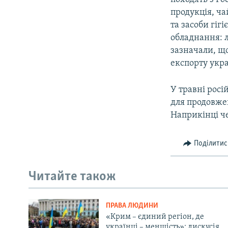
продукція, ча
та засоби гіг
обладнання: л
зазначали, що
експорту укра
У травні рос
для продовжен
Наприкінці ч
Поділитис
Читайте також
ПРАВА ЛЮДИНИ
«Крим – єдиний регіон, де
українці – меншість»: дискусія