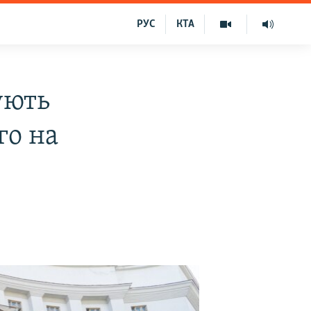
РУС
КТА
ують
го на