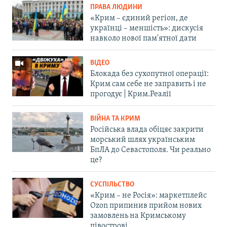
ПРАВА ЛЮДИНИ
«Крим – єдиний регіон, де
українці – меншість»: дискусія
навколо нової пам'ятної дати
ВІДЕО
Блокада без сухопутної операції:
Крим сам себе не заправить і не
прогодує | Крим.Реалії
ВІЙНА ТА КРИМ
Російська влада обіцяє закрити
морський шлях українським
БпЛА до Севастополя. Чи реально
це?
СУСПІЛЬСТВО
«Крим – не Росія»: маркетплейс
Ozon припинив прийом нових
замовлень на Кримському
півострові