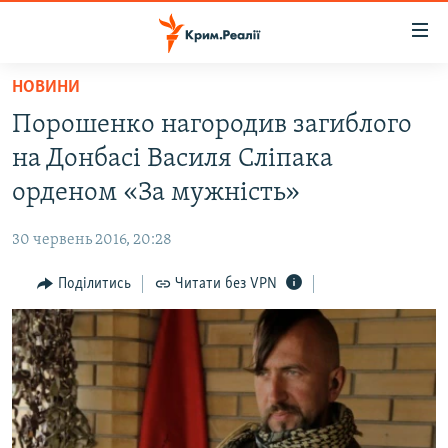
Доступність
посилання
Перейти
НОВИНИ
до
НОВИНИ
Порошенко нагородив загиблого
основного
ВОДА.КРИМ
матеріалу
на Донбасі Василя Сліпака
ВІДЕО ТА ФОТО
Перейти
орденом «За мужність»
до
ПОЛІТИКА
основної
30 червень 2016, 20:28
БЛОГИ
навігації
Перейти
Поділитись
Читати без VPN
ПОГЛЯД
до
ІНТЕРВ'Ю
пошуку
ВСЕ ЗА ДЕНЬ
СПЕЦПРОЕКТИ
ЯК ОБІЙТИ БЛОКУВАННЯ
ДЕПОРТАЦІЯ