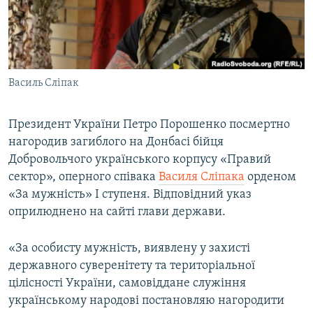
ВІДЕОУРОКИ «ELIFBE»
Русский
СВІДЧЕННЯ ОКУПАЦІЇ
Qırımtatar
УКРАЇНСЬКА ПРОБЛЕМА КРИМУ
Василь Сліпак
ДОЛУЧАЙСЯ!
ІНФОГРАФІКА
Президент України Петро Порошенко посмертно
нагородив загиблого на Донбасі бійця
Усі сайти RFE/RL
Добровольчого українського корпусу «Правий
сектор», оперного співака
Василя Сліпака
орденом
«За мужність» І ступеня. Відповідний указ
оприлюднено на сайті глави держави.
«За особисту мужність, виявлену у захисті
державного суверенітету та територіальної
цілісності України, самовіддане служіння
українському народові постановляю нагородити