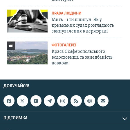
ПРАВА ЛЮДИНИ
Мить – і ти шпигун. Як у
кримських судах розглядають
звинувачення в держзраді
ФОТОГАЛЕРЕЇ
Краса Сімферопольського
водосховища та занедбаність
довкола
ДОЛУЧАЙСЯ!
ПІДТРИМКА