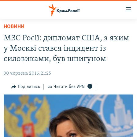
Доступність
посилання
Перейти
НОВИНИ
до
НОВИНИ
МЗС Росії: дипломат США, з яким
основного
ВОДА.КРИМ
матеріалу
у Москві стався інцидент із
ВІДЕО ТА ФОТО
Перейти
силовиками, був шпигуном
до
ПОЛІТИКА
основної
30 червень 2016, 21:25
БЛОГИ
навігації
Перейти
Поділитись
Читати без VPN
ПОГЛЯД
до
ІНТЕРВ'Ю
пошуку
ВСЕ ЗА ДЕНЬ
СПЕЦПРОЕКТИ
ЯК ОБІЙТИ БЛОКУВАННЯ
ДЕПОРТАЦІЯ