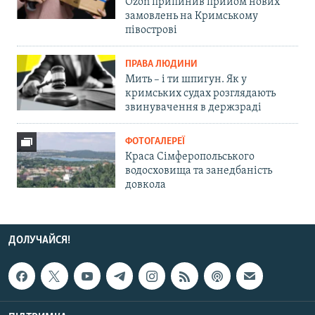
Ozon припинив прийом нових
замовлень на Кримському
півострові
ПРАВА ЛЮДИНИ
Мить – і ти шпигун. Як у
кримських судах розглядають
звинувачення в держзраді
ФОТОГАЛЕРЕЇ
Краса Сімферопольського
водосховища та занедбаність
довкола
ДОЛУЧАЙСЯ!