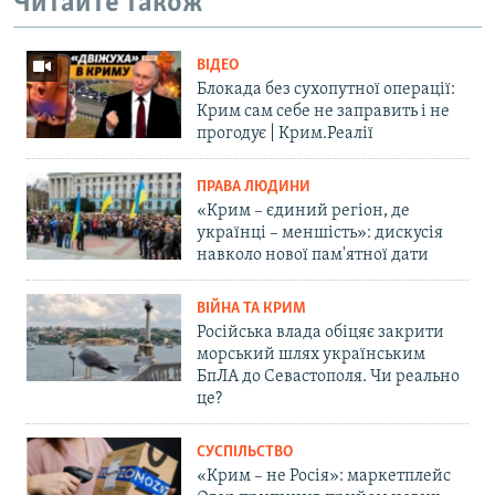
Читайте також
ВІДЕО
Блокада без сухопутної операції:
Крим сам себе не заправить і не
прогодує | Крим.Реалії
ПРАВА ЛЮДИНИ
«Крим – єдиний регіон, де
українці – меншість»: дискусія
навколо нової пам'ятної дати
ВІЙНА ТА КРИМ
Російська влада обіцяє закрити
морський шлях українським
БпЛА до Севастополя. Чи реально
це?
СУСПІЛЬСТВО
«Крим – не Росія»: маркетплейс