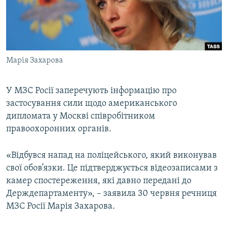
ВІДЕОУРОКИ «ELIFBE»
Русский
СВІДЧЕННЯ ОКУПАЦІЇ
Qırımtatar
УКРАЇНСЬКА ПРОБЛЕМА КРИМУ
Марія Захарова
ДОЛУЧАЙСЯ!
ІНФОГРАФІКА
У МЗС Росії заперечують інформацію про
застосування сили щодо американського
Усі сайти RFE/RL
дипломата у Москві співробітником
правоохоронних органів.
«Відбувся напад на поліцейського, який виконував
свої обов’язки. Це підтверджується відеозаписами з
камер спостереження, які давно передані до
Держдепартаменту», – заявила 30 червня речниця
МЗС Росії Марія Захарова.