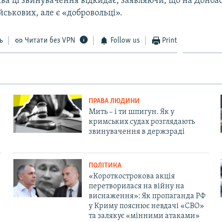
ва ці звинувачення відкидає, заявляючи, що на Донба
йськових, але є «добровольці».
ь
Читати без VPN
Follow us
Print
ПРАВА ЛЮДИНИ
Мить – і ти шпигун. Як у
кримських судах розглядають
звинувачення в держзраді
ПОЛІТИКА
«Короткострокова акція
перетворилася на війну на
виснаження»: Як пропаганда РФ
у Криму пояснює невдачі «СВО»
та залякує «мінними атаками»