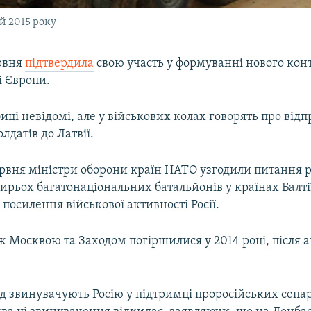
й 2015 року
рвня
підтвердила
свою участь у формуванні нового кон
і Європи.
иці невідомі, але у військових колах говорять про від
лдатів до Латвії.
ервня міністри оборони країн НАТО узгодили питання 
ирьох багатонаціональних батальйонів у країнах Балтії
а посилення військової активності Росії.
 Москвою та Заходом погіршилися у 2014 році, після а
ід звинувачують Росію у підтримці проросійських сепа