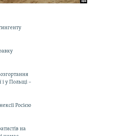
тингенту
правку
розгортання
 і у Польщі –
нексії Росією
ратистів на