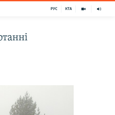
РУС
КТА
ртанні