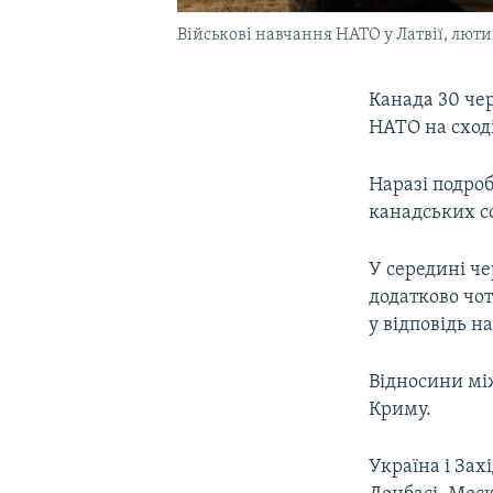
Військові навчання НАТО у Латвії, люти
Канада 30 че
НАТО на сход
Наразі подроб
канадських со
У середині ч
додатково чот
у відповідь н
Відносини між
Криму.
Україна і Зах