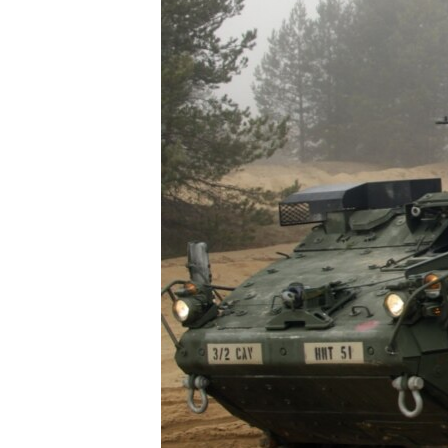
ВІДЕОУРОКИ «ELIFBE»
СВІДЧЕННЯ ОКУПАЦІЇ
УКРАЇНСЬКА ПРОБЛЕМА КРИМУ
ІНФОГРАФІКА