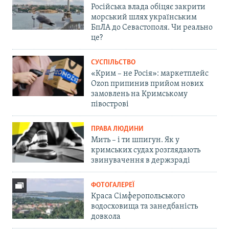
Російська влада обіцяє закрити
морський шлях українським
БпЛА до Севастополя. Чи реально
це?
СУСПІЛЬСТВО
«Крим – не Росія»: маркетплейс
Ozon припинив прийом нових
замовлень на Кримському
півострові
ПРАВА ЛЮДИНИ
Мить – і ти шпигун. Як у
кримських судах розглядають
звинувачення в держзраді
ФОТОГАЛЕРЕЇ
Краса Сімферопольського
водосховища та занедбаність
довкола