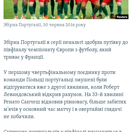
ВІДЕОУРОКИ «ELIFBE»
Русский
СВІДЧЕННЯ ОКУПАЦІЇ
Qırımtatar
Збірна Португалії, 30 червня 2016 року
УКРАЇНСЬКА ПРОБЛЕМА КРИМУ
ДОЛУЧАЙСЯ!
ІНФОГРАФІКА
Збірна Португалії в серії пенальті здобула путівку до
півфіналу чемпіонату Європи з футболу, який
триває у Франції.
Усі сайти RFE/RL
У першому чвертьфінальному поєдинку проти
команди Польщі португальці змушені були
відігруватися вже з другої хвилини, коли Роберт
Левандовський відкрив рахунок. На 33-й хвилині
Ренато Санчеш відновив рівновагу, більше забитих
м’ячів у основний час матчу і в овертаймі глядачі
не побачили.