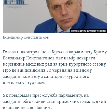
ВІДЕОУРОКИ «ELIFBE»
Русский
СВІДЧЕННЯ ОКУПАЦІЇ
Qırımtatar
УКРАЇНСЬКА ПРОБЛЕМА КРИМУ
ДОЛУЧАЙСЯ!
ІНФОГРАФІКА
Володимир Константинов
Голова підконтрольного Кремлю парламенту Криму
Усі сайти RFE/RL
Володимир Константинов має намір покарати
керівників місцевих рад за зрив курортного сезону.
Про це він повідомив 30 червня на виїзному
засіданні комітету з санаторно-курортного
комплексу і туризму.
Як повідомляє прес-служба парламенту, на
засіданні обговорили стан кримських пляжів, який
визнали незадовільним.