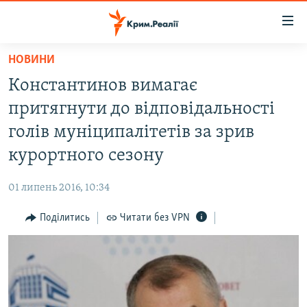
Доступність
посилання
Перейти
НОВИНИ
до
НОВИНИ
Константинов вимагає
основного
ВОДА.КРИМ
матеріалу
притягнути до відповідальності
ВІДЕО ТА ФОТО
Перейти
голів муніципалітетів за зрив
до
ПОЛІТИКА
курортного сезону
основної
БЛОГИ
навігації
01 липень 2016, 10:34
Перейти
ПОГЛЯД
до
Поділитись
Читати без VPN
ІНТЕРВ'Ю
пошуку
ВСЕ ЗА ДЕНЬ
СПЕЦПРОЕКТИ
ЯК ОБІЙТИ БЛОКУВАННЯ
ДЕПОРТАЦІЯ