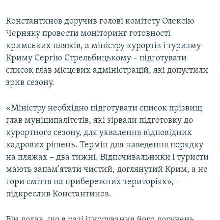
Константинов доручив голові комітету Олексію
Черняку провести моніторинг готовності
кримських пляжів, а міністру курортів і туризму
Криму Сергію Стрельбицькому – підготувати
список глав місцевих адміністрацій, які допустили
зрив сезону.
«Міністру необхідно підготувати список прізвищ
глав муніципалітетів, які зірвали підготовку до
курортного сезону, для ухвалення відповідних
кадрових рішень. Термін для наведення порядку
на пляжах – два тижні. Відпочивальники і туристи
мають запам'ятати чистий, доглянутий Крим, а не
гори сміття на прибережних територіях», –
підкреслив Константинов.
Він додав, що в разі ігнорування його доручень