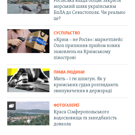
Російська влада обіцяє закрити
морський шлях українським
БпЛА до Севастополя. Чи реально
це?
СУСПІЛЬСТВО
«Крим – не Росія»: маркетплейс
Ozon припинив прийом нових
замовлень на Кримському
півострові
ПРАВА ЛЮДИНИ
Мить – і ти шпигун. Як у
кримських судах розглядають
звинувачення в держзраді
ФОТОГАЛЕРЕЇ
Краса Сімферопольського
водосховища та занедбаність
довкола