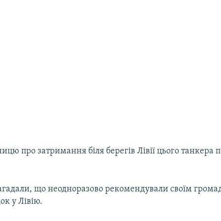
ницю про затримання біля берегів Лівії цього танкера 
нагадали, що неодноразово рекомендували своїм гром
ок у Лівію.