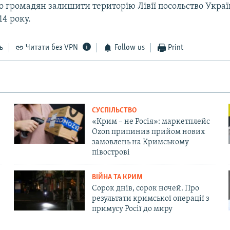
о громадян залишити територію Лівії посольство Укра
14 року.
ь
Читати без VPN
Follow us
Print
СУСПІЛЬСТВО
«Крим – не Росія»: маркетплейс
Ozon припинив прийом нових
замовлень на Кримському
півострові
ВІЙНА ТА КРИМ
Сорок днів, сорок ночей. Про
результати кримської операції з
примусу Росії до миру