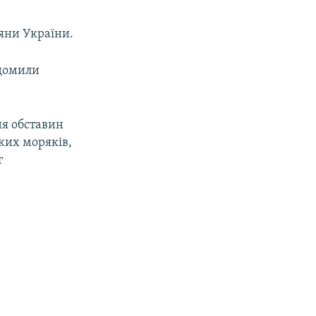
дяни України.
ідомили
.
ня обставин
ких моряків,
г