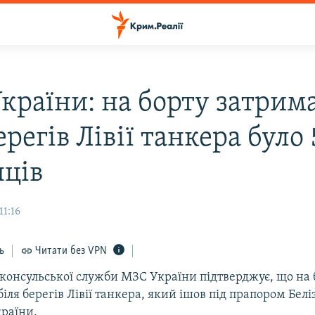
країни: на борту затрим
ерегів Лівії танкера було 
нців
11:16
ь
Читати без VPN
консульської служби МЗС України підтверджує, що на 
іля берегів Лівії танкера, який ішов під прапором Беліз
раїни.