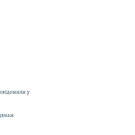
повідомили у
адянам