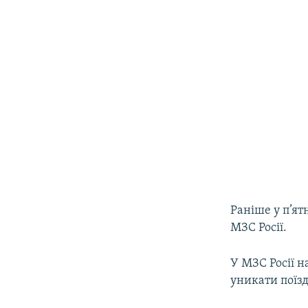
Раніше у п’ят
МЗС Росії.
У МЗС Росії 
уникати поїзд