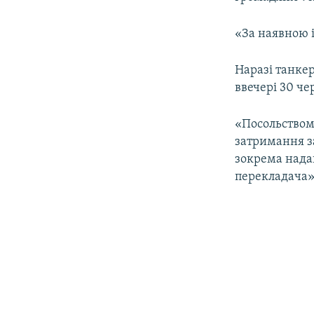
ВІДЕОУРОКИ «ELIFBE»
СВІДЧЕННЯ ОКУПАЦІЇ
«За наявною і
УКРАЇНСЬКА ПРОБЛЕМА КРИМУ
Наразі танкер
ІНФОГРАФІКА
ввечері 30 ч
«Посольством 
затримання з
зокрема надан
перекладача»,