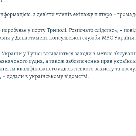
нформацією, з дев'яти членів екіпажу п'ятеро – грома
 перебуває у порту Триполі. Розпочато слідство», – пов
ервня у Департамент консульської служби МЗС України
України у Тунісі вживаються заходи з метою з’ясуван
азначеного судна, а також забезпечення прав українсь
ня їм кваліфікованого адвокатського захисту та послу
 – додали в українському відомстві.