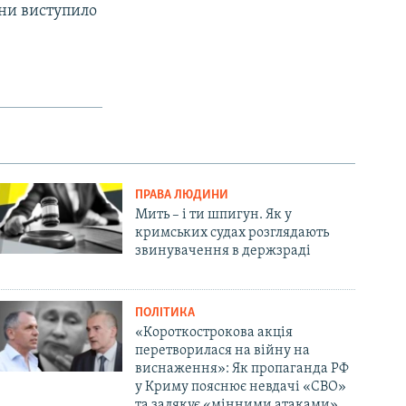
їни виступило
ПРАВА ЛЮДИНИ
Мить – і ти шпигун. Як у
кримських судах розглядають
звинувачення в держзраді
ПОЛІТИКА
«Короткострокова акція
перетворилася на війну на
виснаження»: Як пропаганда РФ
у Криму пояснює невдачі «СВО»
та залякує «мінними атаками»