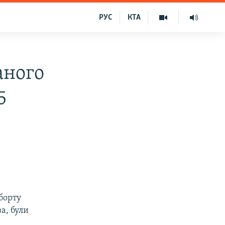
РУС
КТА
аного
5
борту
а, були