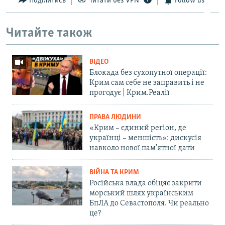
Поділитись
Читати без VPN
Follow us
Читайте також
ВІДЕО
Блокада без сухопутної операції:
Крим сам себе не заправить і не
прогодує | Крим.Реалії
ПРАВА ЛЮДИНИ
«Крим – єдиний регіон, де
українці – меншість»: дискусія
навколо нової пам'ятної дати
ВІЙНА ТА КРИМ
Російська влада обіцяє закрити
морський шлях українським
БпЛА до Севастополя. Чи реально
це?