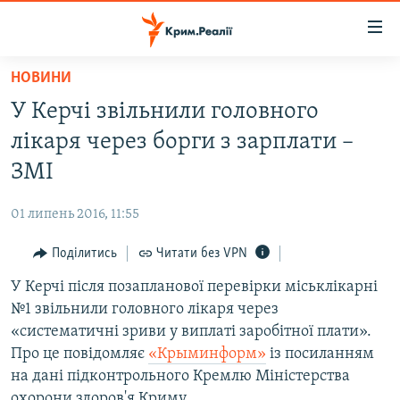
Доступність
посилання
Перейти
НОВИНИ
до
НОВИНИ
У Керчі звільнили головного
основного
ВОДА.КРИМ
матеріалу
лікаря через борги з зарплати –
ВІДЕО ТА ФОТО
Перейти
ЗМІ
до
ПОЛІТИКА
основної
01 липень 2016, 11:55
БЛОГИ
навігації
Перейти
Поділитись
Читати без VPN
ПОГЛЯД
до
У Керчі після позапланової перевірки міськлікарні
ІНТЕРВ'Ю
пошуку
№1 звільнили головного лікаря через
ВСЕ ЗА ДЕНЬ
«систематичні зриви у виплаті заробітної плати».
СПЕЦПРОЕКТИ
Про це повідомляє
«Крыминформ»
із посиланням
на дані підконтрольного Кремлю Міністерства
ЯК ОБІЙТИ БЛОКУВАННЯ
ДЕПОРТАЦІЯ
охорони здоров'я Криму.