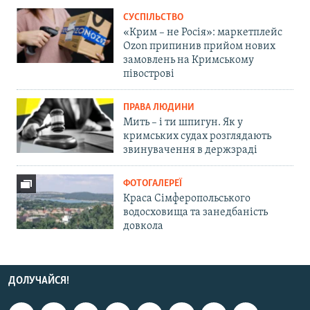
СУСПІЛЬСТВО
«Крим – не Росія»: маркетплейс
Ozon припинив прийом нових
замовлень на Кримському
півострові
ПРАВА ЛЮДИНИ
Мить – і ти шпигун. Як у
кримських судах розглядають
звинувачення в держзраді
ФОТОГАЛЕРЕЇ
Краса Сімферопольського
водосховища та занедбаність
довкола
ДОЛУЧАЙСЯ!