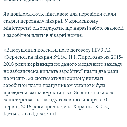
ВІДЕОУРОКИ «ELIFBE»
Русский
Як повідомляють, підставою для перевірки стали
СВІДЧЕННЯ ОКУПАЦІЇ
Qırımtatar
скарги персоналу лікарні. У кримському
УКРАЇНСЬКА ПРОБЛЕМА КРИМУ
міністерстві стверджують, що наразі заборгованості
з заробітної плати в лікарні немає.
ДОЛУЧАЙСЯ!
ІНФОГРАФІКА
«В порушення колективного договору ГБУЗ РК
«Керченська лікарня №1 ім. Н.І. Пирогова» на 2015-
Усі сайти RFE/RL
2018 роки керівництвом даного медичного закладу
не забезпечена виплата заробітної плати два рази
на місяць. За систематичні зриви у виплаті
заробітної плати працівникам установи була
проведена зміна керівництва. Згідно з наказом
міністерства, на посаду головного лікаря з 10
червня 2016 року призначена Хорунжа К. С.», –
ідеться в повідомленні.