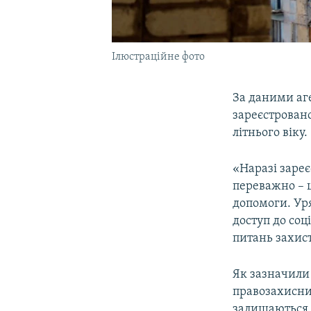
Ілюстраційне фото
За даними аге
зареєстрован
літнього віку.
«Наразі зареє
переважно – ц
допомоги. Ур
доступ до соц
питань захис
Як зазначили
правозахисни
залишаються 