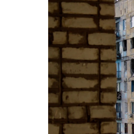
ВІДЕОУРОКИ «ELIFBE»
СВІДЧЕННЯ ОКУПАЦІЇ
УКРАЇНСЬКА ПРОБЛЕМА КРИМУ
ІНФОГРАФІКА