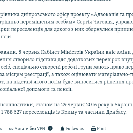
рівника дніпровського офісу проекту «Адвокація та пр
трішньо переміщеним особам» Сергія Чаговця, упродо
вірки переселенців для декого з них обернулися прип
енсій.
авник, 8 червня Кабінет Міністрів України вніс зміни
шення створило підстави для додаткових перевірок вну
сіб, спеціально створені робочі групи мають право пе
за місцем реєстрації, а також оцінювати матеріально-
кт, на підставі якого потім буде виноситися рішення пр
оціальної допомоги та пенсії.
соцполітики, станом на 29 червня 2016 року в Україні
 1 788 527 переселенців із Криму та частини Донбасу.
ь
Читати без VPN
Follow us
Print