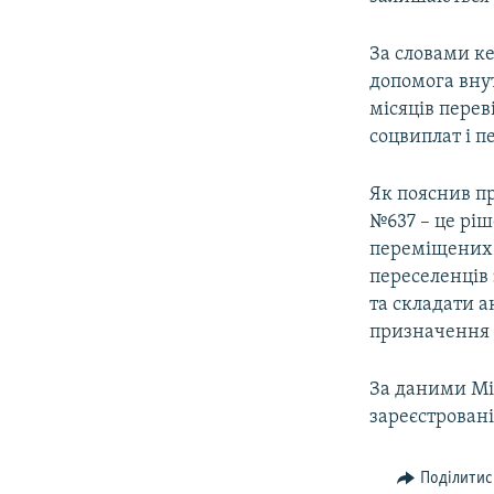
За словами ке
допомога вну
місяців пере
соцвиплат і п
Як пояснив пр
№637 – це рі
переміщених о
переселенців 
та складати а
призначення с
За даними Мін
зареєстровані
Поділитис