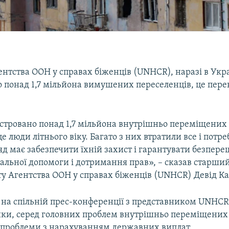
нтства ООН у справах біженців (UNHCR), наразі в Укра
о понад 1,7 мільйона вимушених переселенців, це пер
стровано понад 1,7 мільйона внутрішньо переміщених 
е люди літнього віку. Багато з них втратили все і потр
яд має забезпечити їхній захист і гарантувати безпер
іальної допомоги і дотримання прав», – сказав старши
ту Агентства ООН у справах біженців (UNHCR) Девід Ка
 на спільній прес-конференції з представником UNHCR
ки, серед головних проблем внутрішньо переміщених о
проблеми з нарахуванням державних виплат.