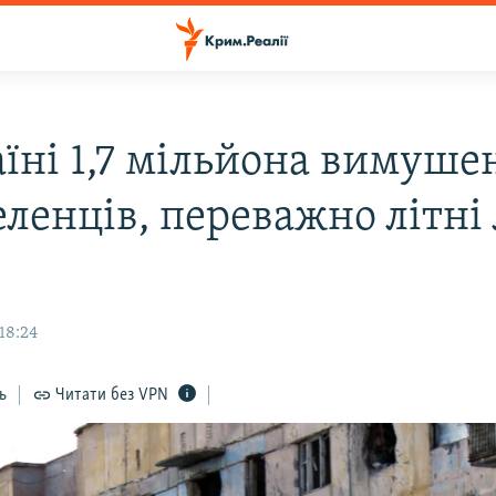
аїні 1,7 мільйона вимуше
еленців, переважно літні
Н
18:24
ь
Читати без VPN