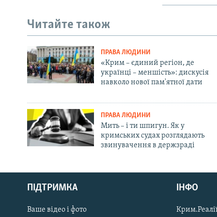
Читайте також
ПРАВА ЛЮДИНИ
«Крим – єдиний регіон, де
українці – меншість»: дискусія
навколо нової пам'ятної дати
ПРАВА ЛЮДИНИ
Мить – і ти шпигун. Як у
кримських судах розглядають
звинувачення в держзраді
Русский
ПІДТРИМКА
ІНФО
Qırımtatar
Ваше відео і фото
Крим.Реалії
ДОЛУЧАЙСЯ!