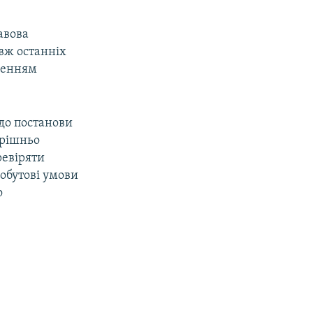
авова
вж останніх
иненням
 до постанови
трішньо
ревіряти
побутові умови
о