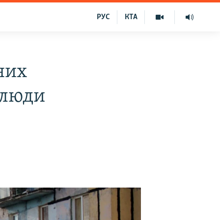
РУС
КТА
них
 люди