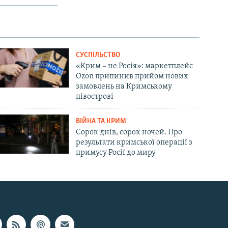
СУСПІЛЬСТВО
«Крим – не Росія»: маркетплейс
Ozon припинив прийом нових
замовлень на Кримському
півострові
ВІЙНА ТА КРИМ
Сорок днів, сорок ночей. Про
результати кримської операції з
примусу Росії до миру