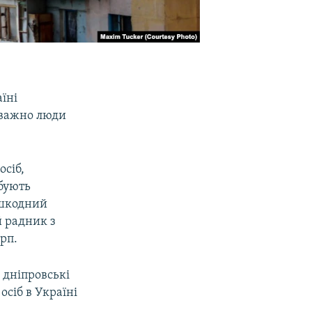
їні
еважно люди
осіб,
ебують
ешкодний
й радник з
рп.
 дніпровські
сіб в Україні