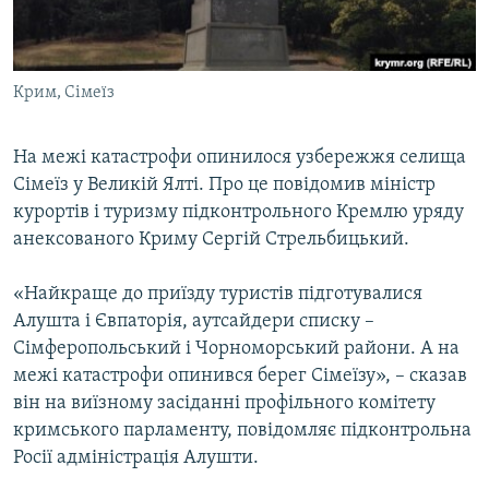
ВІДЕОУРОКИ «ELIFBE»
Русский
СВІДЧЕННЯ ОКУПАЦІЇ
Qırımtatar
Крим, Сімеїз
УКРАЇНСЬКА ПРОБЛЕМА КРИМУ
ДОЛУЧАЙСЯ!
ІНФОГРАФІКА
На межі катастрофи опинилося узбережжя селища
Сімеїз у Великій Ялті. Про це повідомив міністр
курортів і туризму підконтрольного Кремлю уряду
Усі сайти RFE/RL
анексованого Криму Сергій Стрельбицький.
«Найкраще до приїзду туристів підготувалися
Алушта і Євпаторія, аутсайдери списку –
Сімферопольський і Чорноморський райони. А на
межі катастрофи опинився берег Сімеїзу», – сказав
він на виїзному засіданні профільного комітету
кримського парламенту, повідомляє підконтрольна
Росії адміністрація Алушти.