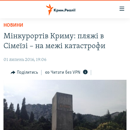
Доступність
посилання
Перейти
НОВИНИ
до
НОВИНИ
Мінкурортів Криму: пляжі в
основного
ВОДА.КРИМ
матеріалу
Сімеїзі – на межі катастрофи
ВІДЕО ТА ФОТО
Перейти
до
01 липень 2016, 19:06
ПОЛІТИКА
основної
БЛОГИ
Поділитись
Читати без VPN
навігації
Перейти
ПОГЛЯД
до
ІНТЕРВ'Ю
пошуку
ВСЕ ЗА ДЕНЬ
СПЕЦПРОЕКТИ
ЯК ОБІЙТИ БЛОКУВАННЯ
ДЕПОРТАЦІЯ