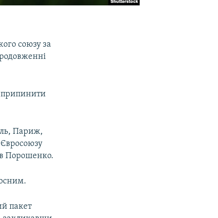
ого союзу за
продовженні
і припинити
ель, Париж,
 Євросоюзу
вив Порошенко.
лосним.
ий пакет