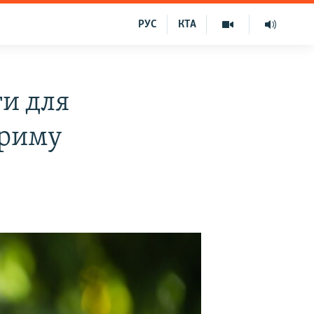
РУС
КТА
ти для
Криму