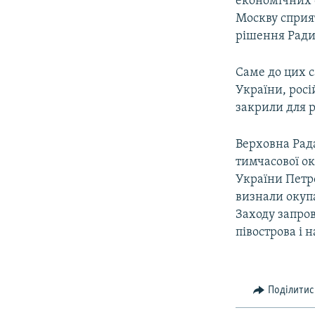
економічних с
Москву сприят
рішення Ради 
Саме до цих с
України, рос
закрили для р
Верховна Рада
тимчасової ок
України Петр
визнали окупа
Заходу запро
півострова і 
Поділитис