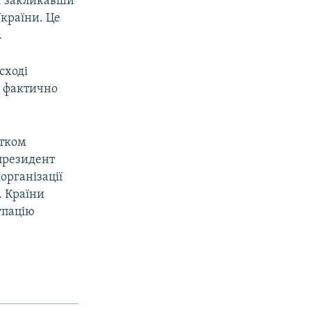
у, закликавши
України. Це
.
сході
, фактично
атком
 президент
організації
. Країни
упацію