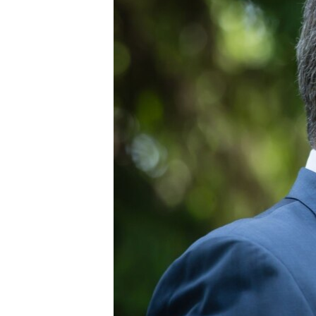
ВІДЕОУРОКИ «ELIFBE»
СВІДЧЕННЯ ОКУПАЦІЇ
УКРАЇНСЬКА ПРОБЛЕМА КРИМУ
ІНФОГРАФІКА