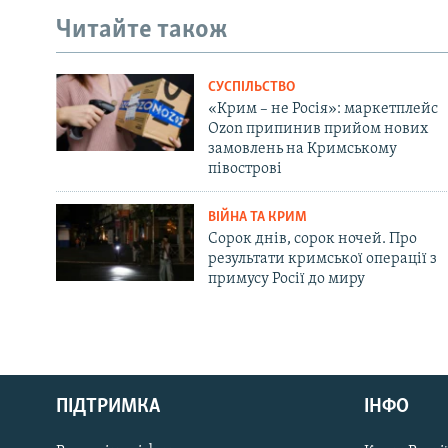
Читайте також
СУСПІЛЬСТВО
«Крим – не Росія»: маркетплейс
Ozon припинив прийом нових
замовлень на Кримському
півострові
ВІЙНА ТА КРИМ
Сорок днів, сорок ночей. Про
результати кримської операції з
примусу Росії до миру
Русский
ПІДТРИМКА
ІНФО
Qırımtatar