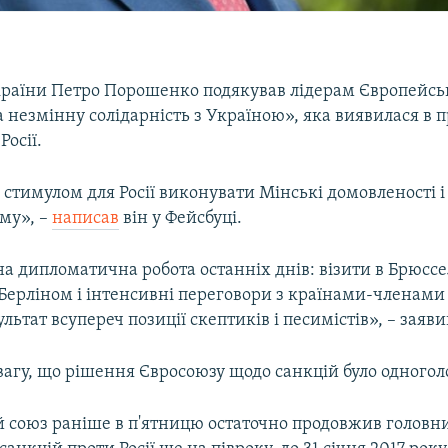
раїни Петро Порошенко подякував лідерам Європейськ
 незмінну солідарність з Україною», яка виявилася в 
Росії.
 стимулом для Росії виконувати Мінські домовленості 
му», –
написав
він у Фейсбуці.
а дипломатична робота останніх днів: візити в Брюсс
 Берліном і інтенсивні переговори з країнами-членами
льтат всупереч позиції скептиків і песимістів», – зая
вагу, що рішення Євросоюзу щодо санкцій було одного
 союз раніше в п'ятницю остаточно продовжив головн