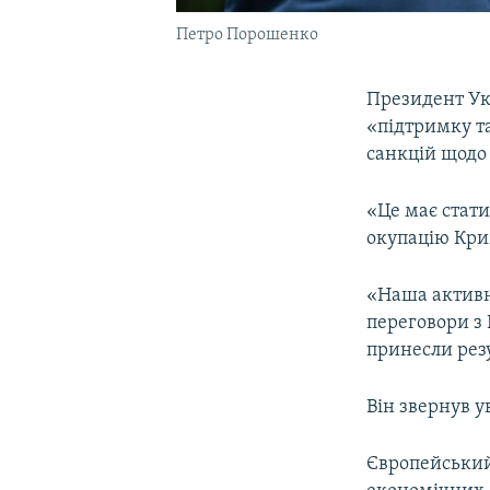
Петро Порошенко
Президент Ук
«підтримку та
санкцій щодо 
«Це має стати
окупацію Кри
«Наша активн
переговори з
принесли резу
Він звернув у
Європейський