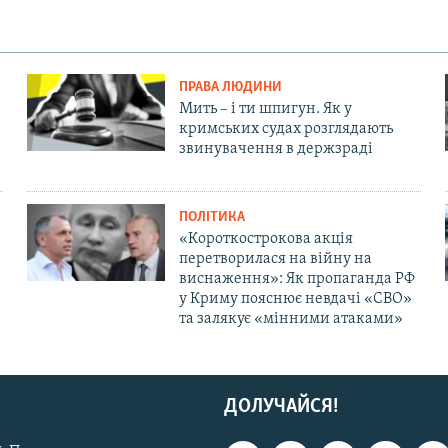
ПРАВА ЛЮДИНИ
Мить – і ти шпигун. Як у
кримських судах розглядають
звинувачення в держзраді
ПОЛІТИКА
«Короткострокова акція
перетворилася на війну на
виснаження»: Як пропаганда РФ
у Криму пояснює невдачі «СВО»
та залякує «мінними атаками»
ДОЛУЧАЙСЯ!