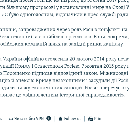
анкцій проти Росії ще на півроку, до 31 січня 2017 рок
и більшому прогресові у встановленні миру на Сході 
ЄС було одноголосним, відзначили в прес-службі ради
анкцій, запроваджених через роль Росії в конфлікті на 
ійська економіка є найбільш вразливою. Вони, зокрема
осійських компаній шлях на західні ринки капіталу.
 України офіційно оголосила 20 лютого 2014 року поч
упації Криму і Севастополя Росією. 7 жовтня 2015 року
о Порошенко підписав відповідний закон. Міжнародні 
цію й анексію Криму незаконними і засудили дії Росії
вадили низку економічних санкцій. Росія заперечує ок
називає це «відновленням історичної справедливості».
ь
Читати без VPN
Follow us
Print