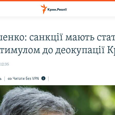
енко: санкції мають ста
 стимулом до деокупації 
12:35
ь
Читати без VPN