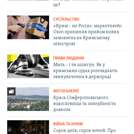
це?
СУСПІЛЬСТВО
«Крим – не Росія»: маркетплейс
Ozon припинив прийом нових
замовлень на Кримському
півострові
ПРАВА ЛЮДИНИ
Мить – і ти шпигун. Як у
кримських судах розглядають
звинувачення в держзраді
ФОТОГАЛЕРЕЇ
Краса Сімферопольського
водосховища та занедбаність
довкола
ВІЙНА ТА КРИМ
Сорок днів, сорок ночей. Про