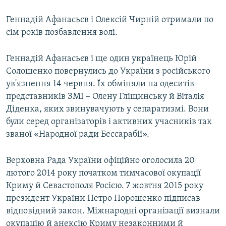
Геннадій Афанасьєв і Олексій Чирній отримали по
сім років позбавлення волі.
Геннадій Афанасьєв і ще один українець Юрій
Солошенко повернулись до України з російського
ув'язнення 14 червня. Їх обміняли на одеситів-
представників ЗМІ – Олену Гліщинську й Віталія
Діденка, яких звинувачують у сепаратизмі. Вони
були серед організаторів і активних учасників так
званої «Народної ради Бессарабії».
Верховна Рада України офіційно оголосила 20
лютого 2014 року початком тимчасової окупації
Криму й Севастополя Росією. 7 жовтня 2015 року
президент України Петро Порошенко підписав
відповідний закон. Міжнародні організації визнали
окупацію й анексію Криму незаконними й