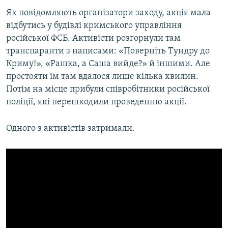
ВІДЕОУРОКИ «ELIFBE»
Як повідомляють організатори заходу, акція мала
Русский
відбутись у будівлі кримського управління
СВІДЧЕННЯ ОКУПАЦІЇ
Qırımtatar
російської ФСБ. Активісти розгорнули там
УКРАЇНСЬКА ПРОБЛЕМА КРИМУ
транспаранти з написами: «Поверніть Тундру до
Криму!», «Рашка, а Саша вийде?» й іншими. Але
ДОЛУЧАЙСЯ!
ІНФОГРАФІКА
простояти їм там вдалося лише кілька хвилин.
Потім на місце прибули співробітники російської
поліції, які перешкодили проведенню акції.
Усі сайти RFE/RL
Одного з активістів затримали.