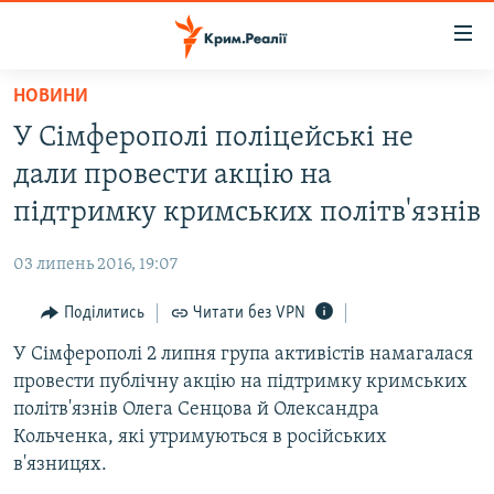
Доступність
посилання
Перейти
НОВИНИ
до
НОВИНИ
У Сімферополі поліцейські не
основного
ВОДА.КРИМ
матеріалу
дали провести акцію на
ВІДЕО ТА ФОТО
Перейти
підтримку кримських політв'язнів
до
ПОЛІТИКА
основної
03 липень 2016, 19:07
БЛОГИ
навігації
Перейти
Поділитись
Читати без VPN
ПОГЛЯД
до
У Сімферополі 2 липня група активістів намагалася
ІНТЕРВ'Ю
пошуку
провести публічну акцію на підтримку кримських
ВСЕ ЗА ДЕНЬ
політв'язнів Олега Сенцова й Олександра
СПЕЦПРОЕКТИ
Кольченка, які утримуються в російських
в'язницях.
ЯК ОБІЙТИ БЛОКУВАННЯ
ДЕПОРТАЦІЯ