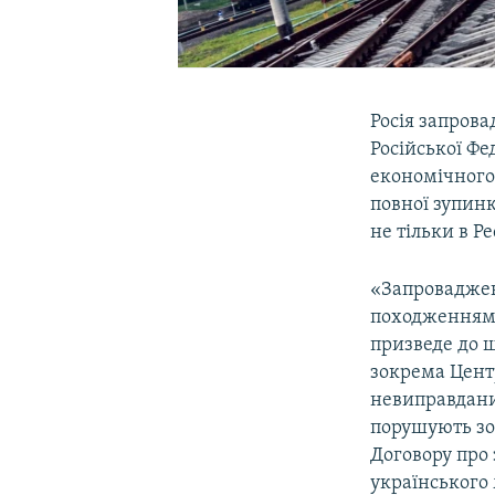
Росія запров
Російської Фе
економічного 
повної зупинк
не тільки в Р
«Запроваджен
походженням 
призведе до ш
зокрема Центр
невиправдани
порушують зоб
Договору про з
українського 