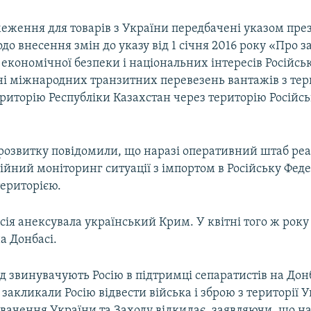
еження для товарів з України передбачені указом през
одо внесення змін до указу від 1 січня 2016 року «Про 
економічної безпеки і національних інтересів Російськ
ні міжнародних транзитних перевезень вантажів з тер
риторію Республіки Казахстан через територію Російсь
озвитку повідомили, що наразі оперативний штаб ре
ійний моніторинг ситуації з імпортом в Російську Феде
територією.
осія анексувала український Крим. У квітні того ж року
на Донбасі.
ід звинувачують Росію в підтримці сепаратистів на Дон
закликали Росію відвести війська і зброю з території У
вачення України та Заходу відкидає, заявляючи, що на