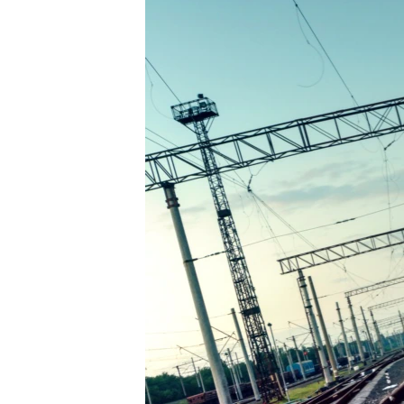
ВІДЕОУРОКИ «ELIFBE»
СВІДЧЕННЯ ОКУПАЦІЇ
УКРАЇНСЬКА ПРОБЛЕМА КРИМУ
ІНФОГРАФІКА