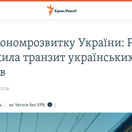
ономрозвитку України: Р
ила транзит українськи
ів
11:16
ь
Читати без VPN