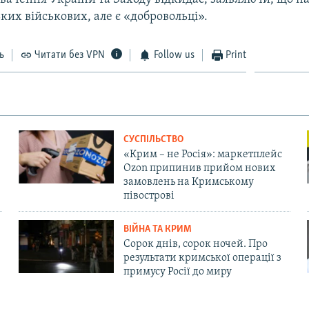
ких військових, але є «добровольці».
ь
Читати без VPN
Follow us
Print
СУСПІЛЬСТВО
«Крим – не Росія»: маркетплейс
Ozon припинив прийом нових
замовлень на Кримському
півострові
ВІЙНА ТА КРИМ
Сорок днів, сорок ночей. Про
результати кримської операції з
примусу Росії до миру