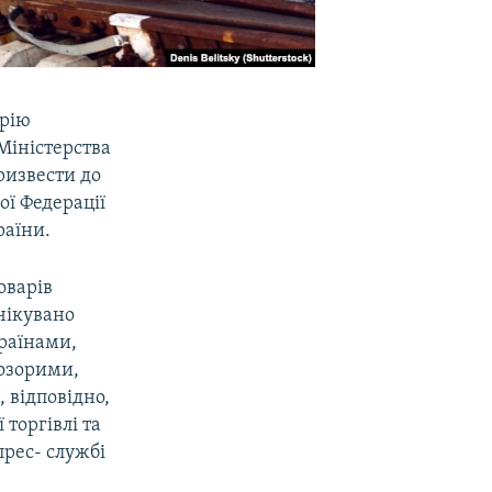
орію
Міністерства
ризвести до
ої Федерації
раїни.
оварів
чікувано
країнами,
розорими,
 відповідно,
 торгівлі та
 прес- службі