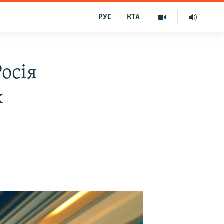
РУС
КТА
осія
х