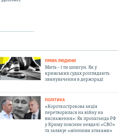
ПРАВА ЛЮДИНИ
Мить – і ти шпигун. Як у
кримських судах розглядають
звинувачення в держзраді
ПОЛІТИКА
«Короткострокова акція
перетворилася на війну на
виснаження»: Як пропаганда РФ
у Криму пояснює невдачі «СВО»
та залякує «мінними атаками»