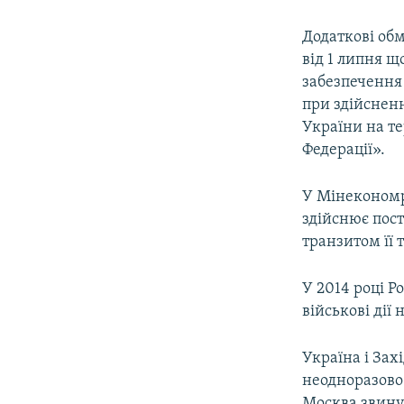
Додаткові обм
від 1 липня щ
забезпечення 
при здійснен
України на те
Федерації».
У Мінекономр
здійснює пост
транзитом її 
У 2014 році Р
військові дії 
Україна і Зах
неодноразово 
Москва звину