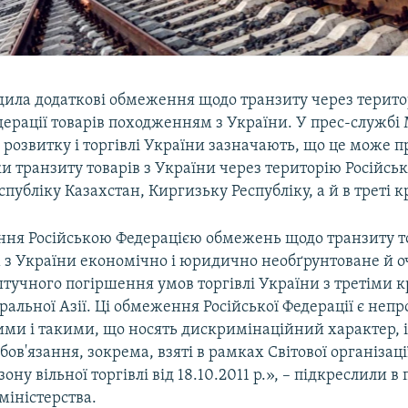
адила додаткові обмеження щодо транзиту через терит
дерації товарів походженням з України. У прес-службі 
розвитку і торгівлі України зазначають, що це може п
и транзиту товарів з України через територію Російськ
еспубліку Казахстан, Киргизьку Республіку, а й в треті к
ня Російською Федерацією обмежень щодо транзиту т
з України економічно і юридично необґрунтоване й о
тучного погіршення умов торгівлі України з третіми 
альної Азії. Ці обмеження Російської Федерації є неп
ми і такими, що носять дискримінаційний характер, і,
ов'язання, зокрема, взяті в рамках Світової організації
ону вільної торгівлі від 18.10.2011 р.», – підкреслили в
міністерства.