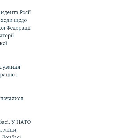
идента Росії
заходи щодо
ої Федерації
иторії
кої
агування
рацію і
 почалися
басі. У НАТО
країни.
 Донбасі