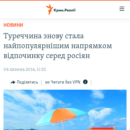
Доступність
посилання
Перейти
НОВИНИ
до
НОВИНИ
Туреччина знову стала
основного
ВОДА.КРИМ
матеріалу
найпопулярнішим напрямком
ВІДЕО ТА ФОТО
Перейти
відпочинку серед росіян
до
ПОЛІТИКА
основної
04 липень 2016, 11:32
БЛОГИ
навігації
Перейти
Поділитись
Читати без VPN
ПОГЛЯД
до
ІНТЕРВ'Ю
пошуку
ВСЕ ЗА ДЕНЬ
СПЕЦПРОЕКТИ
ЯК ОБІЙТИ БЛОКУВАННЯ
ДЕПОРТАЦІЯ