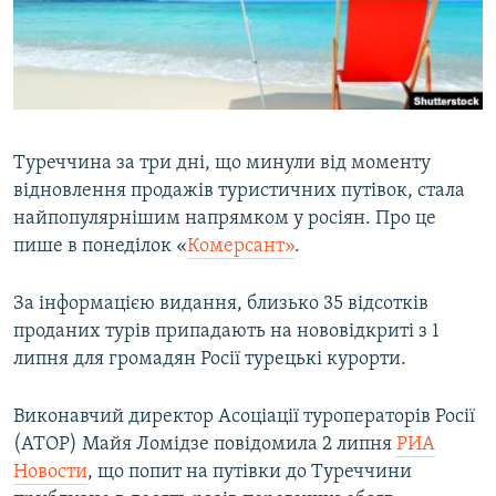
ВІДЕОУРОКИ «ELIFBE»
Русский
СВІДЧЕННЯ ОКУПАЦІЇ
Qırımtatar
УКРАЇНСЬКА ПРОБЛЕМА КРИМУ
ДОЛУЧАЙСЯ!
ІНФОГРАФІКА
Туреччина за три дні, що минули від моменту
відновлення продажів туристичних путівок, стала
найпопулярнішим напрямком у росіян. Про це
Усі сайти RFE/RL
пише в понеділок «​
Комерсант»
.
За інформацією видання, близько 35 відсотків
проданих турів припадають на нововідкриті з 1
липня для громадян Росії турецькі курорти.
Виконавчий директор Асоціації туроператорів Росії
(АТОР) Майя Ломідзе повідомила 2 липня
РИА
Новости
, що попит на путівки до Туреччини