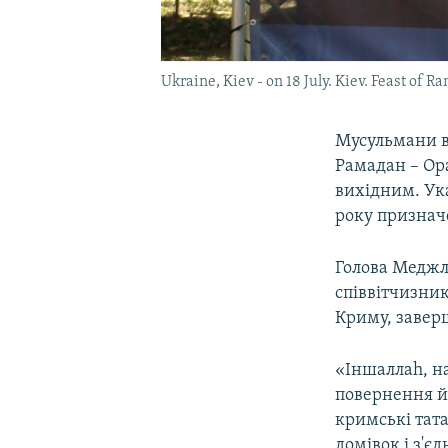
Ukraine, Kiev - on 18 July. Kiev. Feast of
Мусульмани в
Рамадан – Ор
вихідним. Ука
року признач
Голова Меджл
співвітчизник
Криму, завер
«Іншаллаh, н
повернення й
кримські тат
домівок і з'є