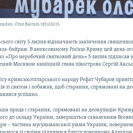
 Ramadan. Oraz Bairam 18Jul2015
сього світу 5 липня відзначають закінчення священног
аза-байрам. В анексованому Росією Криму цей день о
з «Про неробочий святковий день» 5 липня підписав у
ений Москвою нинішній глава півострова Сергій Аксь
ісу кримськотатарського народу Рефат Чубаров привіт
ів зі святом і побажав, щоб старання, спрямовані на д
шилися успішно.
аша праця і старання, спрямовані на деокупацію Криму
ого до складу України, завершаться схваленням Всеви
ари – частина мусульманської умми України, повернемо
днаємося зі своїми рідними в благословенному Аллахом