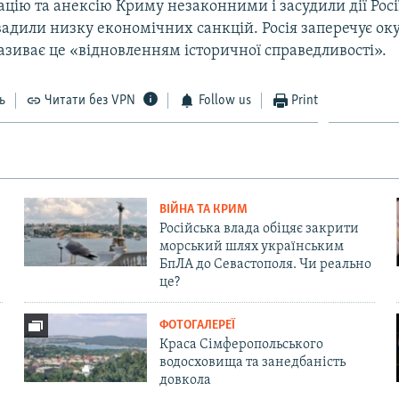
цію та анексію Криму незаконними і засудили дії Росі
вадили низку економічних санкцій. Росія заперечує ок
називає це «відновленням історичної справедливості».
ь
Читати без VPN
Follow us
Print
ВІЙНА ТА КРИМ
Російська влада обіцяє закрити
морський шлях українським
БпЛА до Севастополя. Чи реально
це?
ФОТОГАЛЕРЕЇ
Краса Сімферопольського
водосховища та занедбаність
довкола