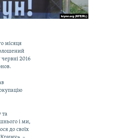
о місяця
голошений
 червні 2016
онов.
ав
еокупацію
 та
шнього і ми,
ся до своїх
 Криму», –