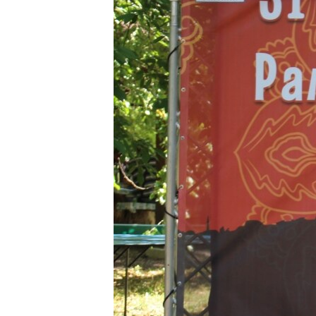
ВІДЕОУРОКИ «ELIFBE»
СВІДЧЕННЯ ОКУПАЦІЇ
УКРАЇНСЬКА ПРОБЛЕМА КРИМУ
ІНФОГРАФІКА