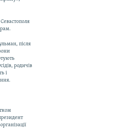
 Севастополя
йрам.
ульман, після
вони
отують
сідів, родичів
ь і
ення.
атком
 президент
організації