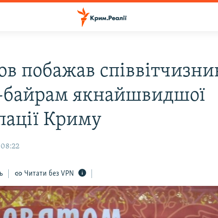
ов побажав співвітчизни
-байрам якнайшвидшої
пації Криму
 08:22
ь
Читати без VPN