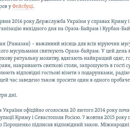
ров у
Фейсбуці
.
ервня 2016 року Держслужба України у справах Криму і
ганізацію вихідного дня на Ораза-Байрам і Курбан-Ба
н (Рамазан) – важливий місяць для всіх віруючих мус
кого мусульмани святкують Ораза-байрам. У цей день 
яткову ритуальну молитву, вдягають найкращий одяг, г
рави, накривають святкові столи, запрошують в гості су
йснюють відповідні гостьові візити з подарунками, радіют
 цей час заведено також просити один в одного пробач
три дні.
 України офіційно оголосила 20 лютого 2014 року поч
упації Криму і Севастополя Росією. 7 жовтня 2015 року
о Порошенко підписав відповідний закон. Міжнародні 