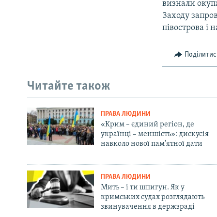
визнали окупа
Заходу запро
півострова і 
Поділитис
Читайте також
ПРАВА ЛЮДИНИ
«Крим – єдиний регіон, де
українці – меншість»: дискусія
навколо нової пам'ятної дати
ПРАВА ЛЮДИНИ
Мить – і ти шпигун. Як у
кримських судах розглядають
звинувачення в держзраді