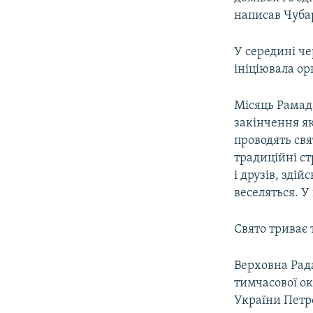
написав Чуба
У середині ч
ініціювала ор
Місяць Рамада
закінчення я
проводять св
традиційні ст
і друзів, зді
веселяться. У
Свято триває 
Верховна Рада
тимчасової ок
України Петр