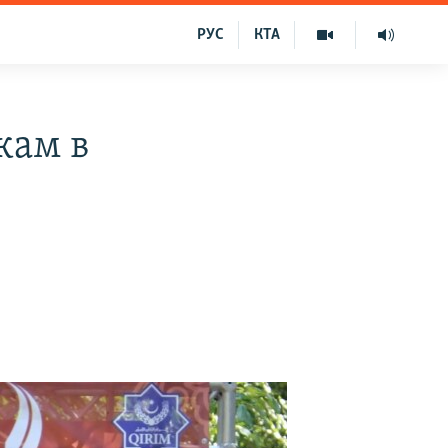
РУС
КТА
кам в