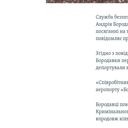
Служба безпе
Андрія Борода
посяганні на 
повідомляє п
Згідно з пові
Бородавки пер
депортували в
«Співробітни
аеропорту «Бо
Бородавці пов
Кримінальног
впродовж кіль