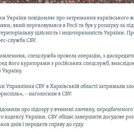
ки України повідомляє про затримання харківського ж
вки, який переховувався в Росії та був у розшуку за пі
територіальну цілісність і недоторканність України. Пр
рес-служба СБУ.
домленням, спецслужба провела операцію, з дискредита
ед його кураторами з російських спецслужб, внаслідок
 Україну.
ки Управління СБУ в Харківській області затримали зл
риспіль», – наголосили в СБУ.
ідомили про підозру у вчинені злочину, передбаченого ч.
о кодексу України. СБУ обіцяє завершити досудове ро
кох днів і передати справу до суду.