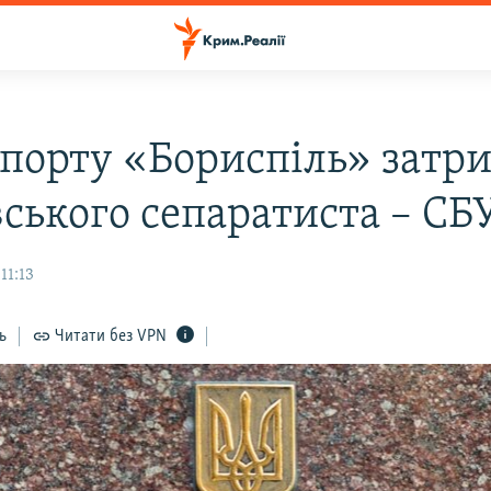
опорту «Бориспіль» затр
вського сепаратиста – СБ
11:13
ь
Читати без VPN