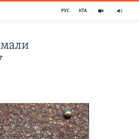
РУС
КТА
имали
У