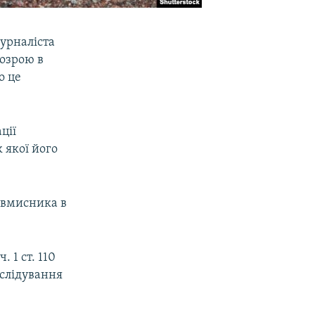
урналіста
дозрою в
о це
ції
 якої його
овмисника в
 1 ст. 110
зслідування