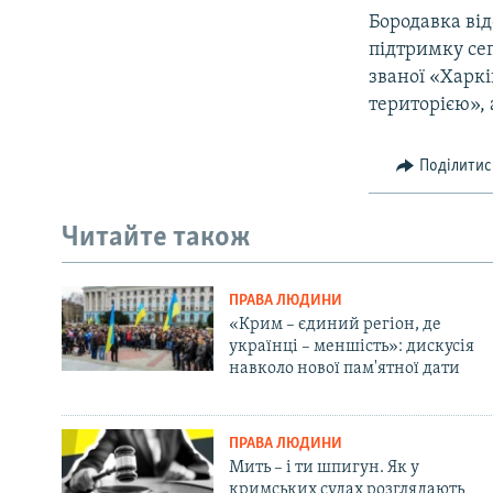
Бородавка від
підтримку сеп
званої «Харкі
територією»,
Поділитис
Читайте також
ПРАВА ЛЮДИНИ
«Крим – єдиний регіон, де
українці – меншість»: дискусія
навколо нової пам'ятної дати
ПРАВА ЛЮДИНИ
Мить – і ти шпигун. Як у
кримських судах розглядають