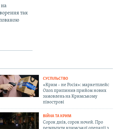
 на
творення так
упованою
СУСПІЛЬСТВО
«Крим – не Росія»: маркетплейс
Ozon припинив прийом нових
замовлень на Кримському
півострові
ВІЙНА ТА КРИМ
Сорок днів, сорок ночей. Про
результати кримської операції з