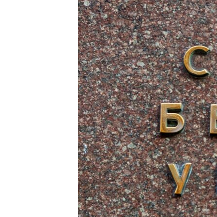
ВІДЕОУРОКИ «ELIFBE»
СВІДЧЕННЯ ОКУПАЦІЇ
УКРАЇНСЬКА ПРОБЛЕМА КРИМУ
ІНФОГРАФІКА