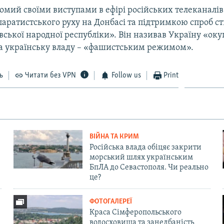
омий своїми виступами в ефірі російських телеканалів
аратистського руху на Донбасі та підтримкою спроб с
вської народної республіки». Він називав Україну «ок
 а українську владу – «фашистським режимом».
ь
Читати без VPN
Follow us
Print
ВІЙНА ТА КРИМ
Російська влада обіцяє закрити
морський шлях українським
БпЛА до Севастополя. Чи реально
це?
ФОТОГАЛЕРЕЇ
Краса Сімферопольського
водосховища та занедбаність