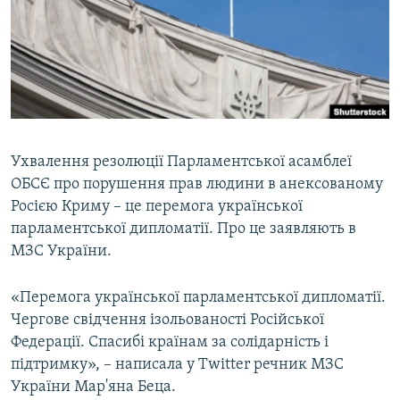
ВІДЕОУРОКИ «ELIFBE»
Русский
СВІДЧЕННЯ ОКУПАЦІЇ
Qırımtatar
УКРАЇНСЬКА ПРОБЛЕМА КРИМУ
ДОЛУЧАЙСЯ!
ІНФОГРАФІКА
Ухвалення резолюції Парламентської асамблеї
ОБСЄ про порушення прав людини в анексованому
Усі сайти RFE/RL
Росією Криму – це перемога української
парламентської дипломатії. Про це заявляють в
МЗС України.
«Перемога української парламентської дипломатії.
Чергове свідчення ізольованості Російської
Федерації. Спасибі країнам за солідарність і
підтримку», – написала у Twitter речник МЗС
України Мар'яна Беца.