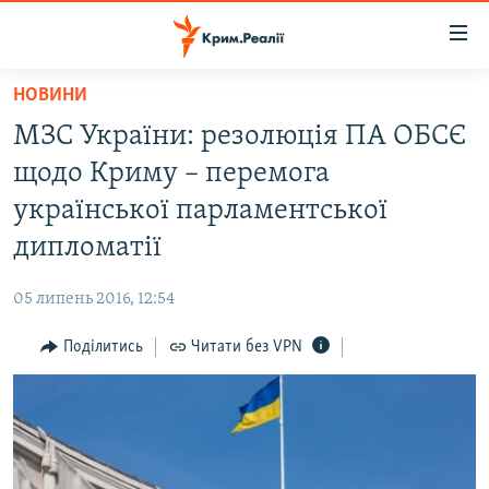
Доступність
посилання
Перейти
НОВИНИ
до
НОВИНИ
МЗС України: резолюція ПА ОБСЄ
основного
ВОДА.КРИМ
матеріалу
щодо Криму – перемога
ВІДЕО ТА ФОТО
Перейти
української парламентської
до
ПОЛІТИКА
дипломатії
основної
БЛОГИ
навігації
05 липень 2016, 12:54
Перейти
ПОГЛЯД
до
Поділитись
Читати без VPN
ІНТЕРВ'Ю
пошуку
ВСЕ ЗА ДЕНЬ
СПЕЦПРОЕКТИ
ЯК ОБІЙТИ БЛОКУВАННЯ
ДЕПОРТАЦІЯ