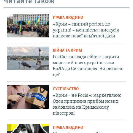
Читайте також
ПРАВА ЛЮДИНИ
«Крим – єдиний регіон, де
українці – меншість»: дискусія
навколо нової пам'ятної дати
ВІЙНА ТА КРИМ
Російська влада обіцяє закрити
морський шлях українським
БпЛА до Севастополя. Чи реально
це?
СУСПІЛЬСТВО
«Крим – не Росія»: маркетплейс
Ozon припинив прийом нових
замовлень на Кримському
півострові
ПРАВА ЛЮДИНИ