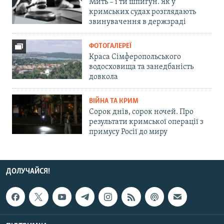
Мить – і ти шпигун. Як у
кримських судах розглядають
звинувачення в держзраді
ФОТОГАЛЕРЕЇ
Краса Сімферопольського
водосховища та занедбаність
довкола
ВІЙНА ТА КРИМ
Сорок днів, сорок ночей. Про
результати кримської операції з
примусу Росії до миру
ДОЛУЧАЙСЯ!