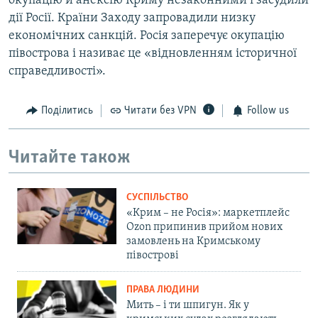
окупацію й анексію Криму незаконними і засудили
дії Росії. Країни Заходу запровадили низку
економічних санкцій. Росія заперечує окупацію
півострова і називає це «відновленням історичної
справедливості».
Поділитись
Читати без VPN
Follow us
Читайте також
СУСПІЛЬСТВО
«Крим – не Росія»: маркетплейс
Ozon припинив прийом нових
замовлень на Кримському
півострові
ПРАВА ЛЮДИНИ
Мить – і ти шпигун. Як у