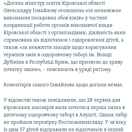
«Догана міністру освіти Кіровської області
Олександру Ізмайлову оголошена «за неналежне
виконання посадових обов'язків» у частині
координації роботи органів виконавчої влади
Кіровської області з організаціями, діяльність яких
спрямована на відпочинок і оздоровлення дітей, а
також «за невжиття заходів щодо коригування
термінів змін в оздоровчому таборі ім. Володі
Дубініна в Республіці Крим, що призвело до зриву
початку зміни», – пояснюють в уряді регіону.
Коментарів самого Ізмайлова щодо догани немає.
У відомстві також повідомили, що 28 червня для
кіровських школярів мала початися перша зміна в
дитячому оздоровчому таборі в Алушті. Однак табір
не пройшов перевірку Росспоживнагляду. У зв'язку
із цим 57 дітей відправили на відпочинок в інший