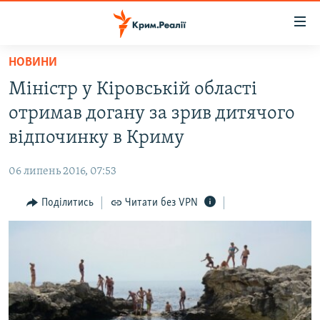
Доступність
посилання
Перейти
НОВИНИ
до
НОВИНИ
Міністр у Кіровській області
основного
ВОДА.КРИМ
матеріалу
отримав догану за зрив дитячого
ВІДЕО ТА ФОТО
Перейти
відпочинку в Криму
до
ПОЛІТИКА
основної
06 липень 2016, 07:53
БЛОГИ
навігації
Перейти
Поділитись
Читати без VPN
ПОГЛЯД
до
ІНТЕРВ'Ю
пошуку
ВСЕ ЗА ДЕНЬ
СПЕЦПРОЕКТИ
ЯК ОБІЙТИ БЛОКУВАННЯ
ДЕПОРТАЦІЯ