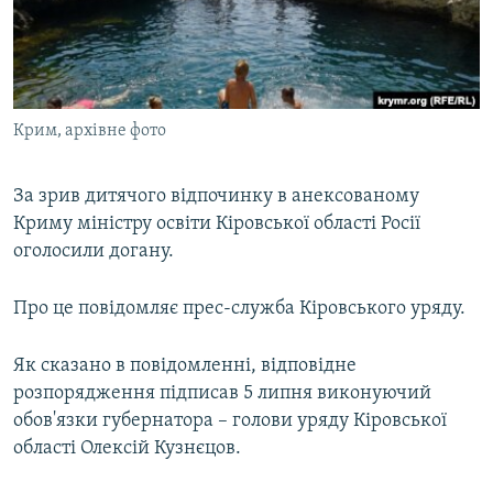
ВІДЕОУРОКИ «ELIFBE»
Русский
СВІДЧЕННЯ ОКУПАЦІЇ
Qırımtatar
УКРАЇНСЬКА ПРОБЛЕМА КРИМУ
Крим, архівне фото
ДОЛУЧАЙСЯ!
ІНФОГРАФІКА
За зрив дитячого відпочинку в анексованому
Криму міністру освіти Кіровської області Росії
Усі сайти RFE/RL
оголосили догану.
Про це повідомляє прес-служба Кіровського уряду.
Як сказано в повідомленні, відповідне
розпорядження підписав 5 липня виконуючий
обов'язки губернатора – голови уряду Кіровської
області Олексій Кузнєцов.