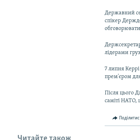
Державний се
спікер Держд
обговорювати
Держсекретар
лідерами гру
7 липня Керрі
прем'єром для
Після цього 
саміті НАТО, 
Поділитис
Читайте також