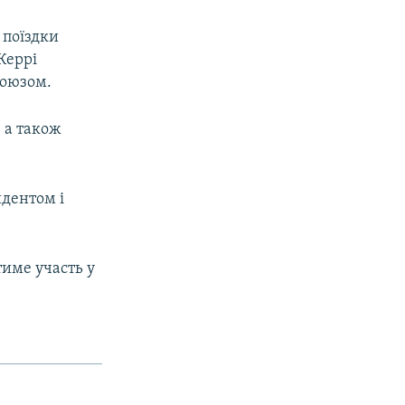
 поїздки
Керрі
союзом.
 а також
идентом і
име участь у