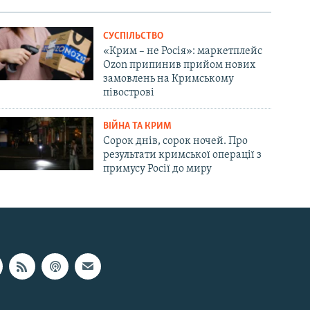
СУСПІЛЬСТВО
«Крим – не Росія»: маркетплейс
Ozon припинив прийом нових
замовлень на Кримському
півострові
ВІЙНА ТА КРИМ
Сорок днів, сорок ночей. Про
результати кримської операції з
примусу Росії до миру