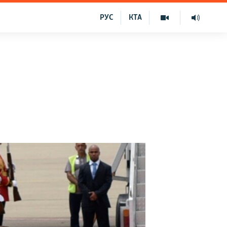
РУС
КТА