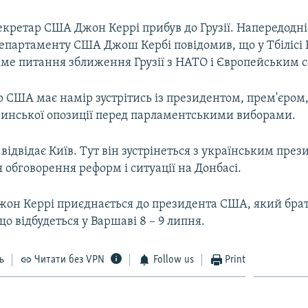
кретар США Джон Керрі прибув до Грузії. Напередодні
епартаменту США Джош Кербі повідомив, що у Тбілісі 
ме питання зближення Грузії з НАТО і Європейським 
 США має намір зустрітись із президентом, прем'єром,
зинської опозиції перед парламентськими виборами.
 відвідає Київ. Тут він зустрінеться з українським през
 обговорення реформ і ситуації на Донбасі.
Джон Керрі приєднається до президента США, який брат
що відбудеться у Варшаві 8 – 9 липня.
ь
Читати без VPN
Follow us
Print