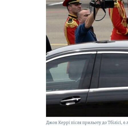
ВІДЕОУРОКИ «ELIFBE»
СВІДЧЕННЯ ОКУПАЦІЇ
УКРАЇНСЬКА ПРОБЛЕМА КРИМУ
ІНФОГРАФІКА
Джон Керрі після прильоту до Тбілісі, 6