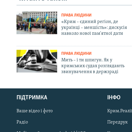
ПРАВА ЛЮДИНИ
«Крим – єдиний регіон, де
українці – меншість»: дискусія
навколо нової пам'ятної дати
ПРАВА ЛЮДИНИ
Мить – і ти шпигун. Як у
кримських судах розглядають
звинувачення в держзраді
Русский
ПІДТРИМКА
ІНФО
Qırımtatar
Ваше відео і фото
Крим.Реалії
ДОЛУЧАЙСЯ!
Радіо
Передрук