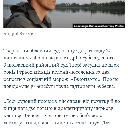
ВІДЕОУРОКИ «ELIFBE»
Русский
СВІДЧЕННЯ ОКУПАЦІЇ
Qırımtatar
УКРАЇНСЬКА ПРОБЛЕМА КРИМУ
Андрій Бубеєв
ДОЛУЧАЙСЯ!
ІНФОГРАФІКА
Тверський обласний суд планує до розгляду 20
липня апеляцію на вирок Андрію Бубеєву, якого
Усі сайти RFE/RL
Заволжський районний суд Твері засудив до двох
років і трьох місяців колонії-поселення за два
репости в соціальній мережі «Вконтакте». Про це
повідомляє у Фейсбуці група підтримки Бубеєва.
«Весь судовий процес у цій справі від початку й до
кінця нагадує погано відрепетирувану циркову
виставу. Виявляється, зовсім не обов'язково
легалізувати докази вчинення «злочину». Для