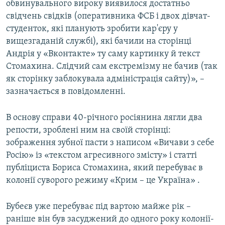
обвинувального вироку виявилося достатньо
свідчень свідків (оперативника ФСБ і двох дівчат-
студенток, які планують зробити кар'єру у
вищезгаданій службі), які бачили на сторінці
Андрія у «Вконтакте» ту саму картинку й текст
Стомахина. Слідчий сам екстремізму не бачив (так
як сторінку заблокувала адміністрація сайту)», –
зазначається в повідомленні.
В основу справи 40-річного росіянина лягли два
репости, зроблені ним на своїй сторінці:
зображення зубної пасти з написом «Вичави з себе
Росію» із «текстом агресивного змісту» і статті
публіциста Бориса Стомахина, який перебуває в
колонії суворого режиму «Крим – це Україна» .
Бубеєв уже перебуває під вартою майже рік –
раніше він був засуджений до одного року колонії-