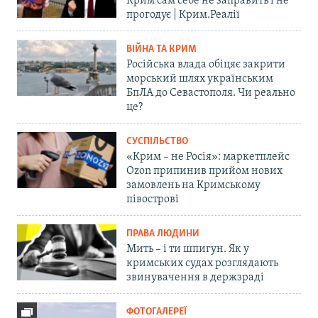
Крим сам себе не заправить і не
прогодує | Крим.Реалії
ВІЙНА ТА КРИМ
Російська влада обіцяє закрити
морський шлях українським
БпЛА до Севастополя. Чи реально
це?
СУСПІЛЬСТВО
«Крим – не Росія»: маркетплейс
Ozon припинив прийом нових
замовлень на Кримському
півострові
ПРАВА ЛЮДИНИ
Мить – і ти шпигун. Як у
кримських судах розглядають
звинувачення в держзраді
ФОТОГАЛЕРЕЇ