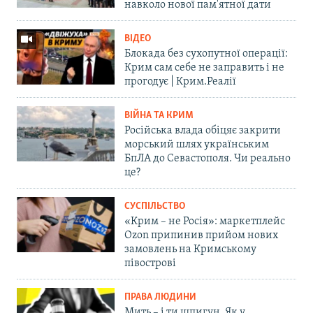
навколо нової пам'ятної дати
ВІДЕО
Блокада без сухопутної операції:
Крим сам себе не заправить і не
прогодує | Крим.Реалії
ВІЙНА ТА КРИМ
Російська влада обіцяє закрити
морський шлях українським
БпЛА до Севастополя. Чи реально
це?
СУСПІЛЬСТВО
«Крим – не Росія»: маркетплейс
Ozon припинив прийом нових
замовлень на Кримському
півострові
ПРАВА ЛЮДИНИ
Мить – і ти шпигун. Як у