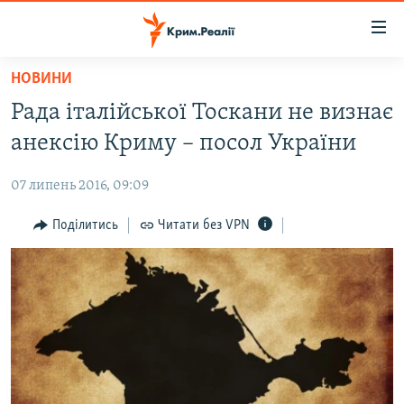
Доступність
посилання
Перейти
НОВИНИ
до
НОВИНИ
Рада італійської Тоскани не визнає
основного
ВОДА.КРИМ
матеріалу
анексію Криму – посол України
ВІДЕО ТА ФОТО
Перейти
до
07 липень 2016, 09:09
ПОЛІТИКА
основної
БЛОГИ
Поділитись
Читати без VPN
навігації
Перейти
ПОГЛЯД
до
ІНТЕРВ'Ю
пошуку
ВСЕ ЗА ДЕНЬ
СПЕЦПРОЕКТИ
ЯК ОБІЙТИ БЛОКУВАННЯ
ДЕПОРТАЦІЯ