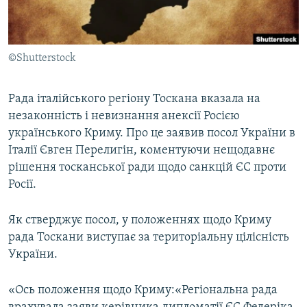
ВІДЕОУРОКИ «ELIFBE»
Русский
СВІДЧЕННЯ ОКУПАЦІЇ
Qırımtatar
©Shutterstock
УКРАЇНСЬКА ПРОБЛЕМА КРИМУ
ДОЛУЧАЙСЯ!
ІНФОГРАФІКА
Рада італійського регіону Тоскана вказала на
незаконність і невизнання анексії Росією
українського Криму. Про це заявив посол України в
Усі сайти RFE/RL
Італії Євген Перелигін, коментуючи нещодавнє
рішення тосканської ради щодо санкцій ЄС проти
Росії.
Як стверджує посол, у положеннях щодо Криму
рада Тоскани виступає за територіальну цілісність
України.
«Ось положення щодо Криму:«Регіональна рада