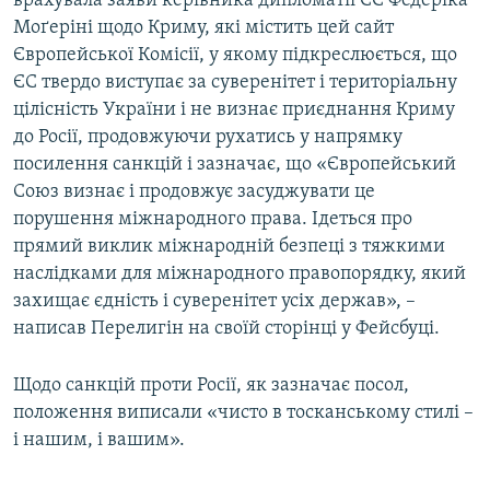
врахувала заяви керівника дипломатії ЄС Федеріка
Моґеріні щодо Криму, які містить цей сайт
Європейської Комісії, у якому підкреслюється, що
ЄС твердо виступає за суверенітет і територіальну
цілісність України і не визнає приєднання Криму
до Росії, продовжуючи рухатись у напрямку
посилення санкцій і зазначає, що «Європейський
Союз визнає і продовжує засуджувати це
порушення міжнародного права. Ідеться про
прямий виклик міжнародній безпеці з тяжкими
наслідками для міжнародного правопорядку, який
захищає єдність і суверенітет усіх держав», –
написав Перелигін на своїй сторінці у Фейсбуці.
Щодо санкцій проти Росії, як зазначає посол,
положення виписали «чисто в тосканському стилі –
і нашим, і вашим».