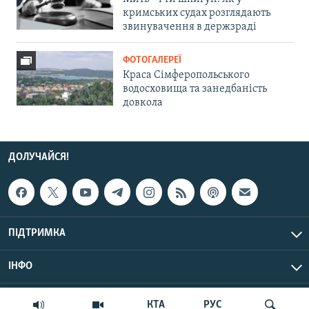
кримських судах розглядають
звинувачення в держзраді
ФОТОГАЛЕРЕЇ
Краса Сімферопольського
водосховища та занедбаність
довкола
ДОЛУЧАЙСЯ!
ПІДТРИМКА
ІНФО
© Крим.Реалії, 2026 | Усі права застережено.
КТА
РУС