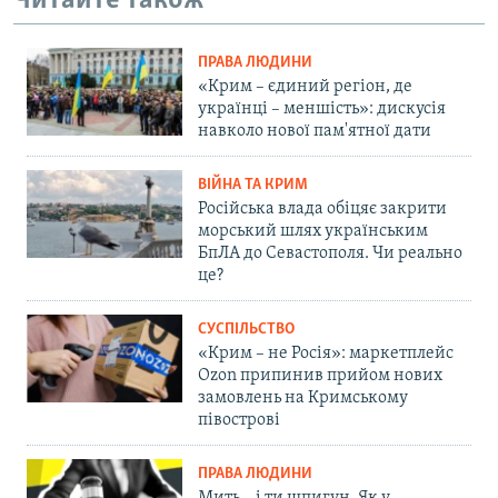
Читайте також
ПРАВА ЛЮДИНИ
«Крим – єдиний регіон, де
українці – меншість»: дискусія
навколо нової пам'ятної дати
ВІЙНА ТА КРИМ
Російська влада обіцяє закрити
морський шлях українським
БпЛА до Севастополя. Чи реально
це?
СУСПІЛЬСТВО
«Крим – не Росія»: маркетплейс
Ozon припинив прийом нових
замовлень на Кримському
півострові
ПРАВА ЛЮДИНИ