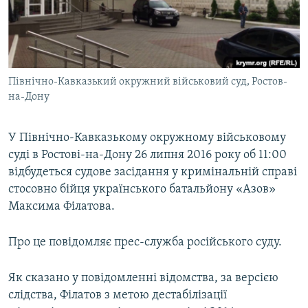
ВІДЕОУРОКИ «ELIFBE»
Русский
СВІДЧЕННЯ ОКУПАЦІЇ
Qırımtatar
УКРАЇНСЬКА ПРОБЛЕМА КРИМУ
Північно-Кавказький окружний військовий суд, Ростов-
ДОЛУЧАЙСЯ!
ІНФОГРАФІКА
на-Дону
У Північно-Кавказькому окружному військовому
Усі сайти RFE/RL
суді в Ростові-на-Дону 26 липня 2016 року об 11:00
відбудеться судове засідання у кримінальній справі
стосовно бійця українського батальйону «Азов»
Максима Філатова.
Про це повідомляє прес-служба російського суду.
Як сказано у повідомленні відомства, за версією
слідства, Філатов з метою дестабілізації