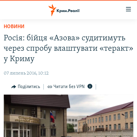
Доступність
посилання
Перейти
НОВИНИ
до
НОВИНИ
Росія: бійця «Азова» судитимуть
основного
ВОДА.КРИМ
матеріалу
через спробу влаштувати «теракт»
ВІДЕО ТА ФОТО
Перейти
у Криму
до
ПОЛІТИКА
основної
07 липень 2016, 10:12
БЛОГИ
навігації
Перейти
Поділитись
Читати без VPN
ПОГЛЯД
до
ІНТЕРВ'Ю
пошуку
ВСЕ ЗА ДЕНЬ
СПЕЦПРОЕКТИ
ЯК ОБІЙТИ БЛОКУВАННЯ
ДЕПОРТАЦІЯ