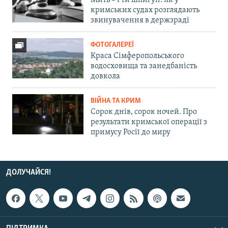
Мить – і ти шпигун. Як у
кримських судах розглядають
звинувачення в держзраді
ФОТОГАЛЕРЕЇ
Краса Сімферопольського
водосховища та занедбаність
довкола
ВІЙНА ТА КРИМ
Сорок днів, сорок ночей. Про
результати кримської операції з
примусу Росії до миру
ДОЛУЧАЙСЯ!