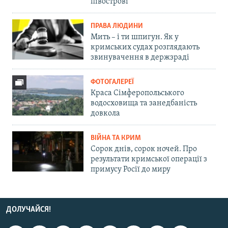
півострові
ПРАВА ЛЮДИНИ
Мить – і ти шпигун. Як у
кримських судах розглядають
звинувачення в держзраді
ФОТОГАЛЕРЕЇ
Краса Сімферопольського
водосховища та занедбаність
довкола
ВІЙНА ТА КРИМ
Сорок днів, сорок ночей. Про
результати кримської операції з
примусу Росії до миру
ДОЛУЧАЙСЯ!