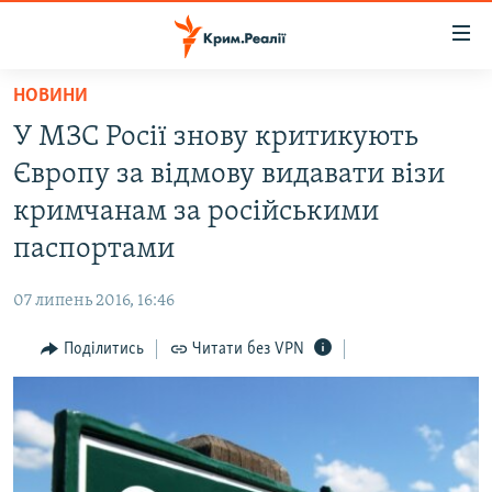
Доступність
посилання
Перейти
НОВИНИ
до
НОВИНИ
У МЗС Росії знову критикують
основного
ВОДА.КРИМ
матеріалу
Європу за відмову видавати візи
ВІДЕО ТА ФОТО
Перейти
кримчанам за російськими
до
ПОЛІТИКА
паспортами
основної
БЛОГИ
навігації
07 липень 2016, 16:46
Перейти
ПОГЛЯД
до
Поділитись
Читати без VPN
ІНТЕРВ'Ю
пошуку
ВСЕ ЗА ДЕНЬ
СПЕЦПРОЕКТИ
ЯК ОБІЙТИ БЛОКУВАННЯ
ДЕПОРТАЦІЯ