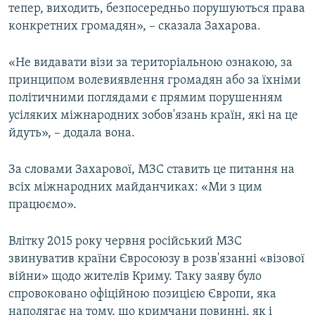
тепер, виходить, безпосередньо порушуються права
конкретних громадян», – сказала Захарова.
«Не видавати візи за територіальною ознакою, за
принципом волевиявлення громадян або за їхніми
політичними поглядами є прямим порушенням
усіляких міжнародних зобов'язань країн, які на це
йдуть», – додала вона.
За словами Захарової, МЗС ставить це питання на
всіх міжнародних майданчиках: «Ми з цим
працюємо».
Влітку 2015 року червня російський МЗС
звинуватив країни Євросоюзу в розв'язанні «візової
війни» щодо жителів Криму. Таку заяву було
спровоковано офіційною позицією Європи, яка
наполягає на тому, що кримчани повинні, як і