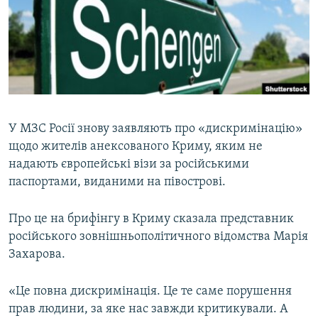
ВІДЕОУРОКИ «ELIFBE»
Русский
СВІДЧЕННЯ ОКУПАЦІЇ
Qırımtatar
УКРАЇНСЬКА ПРОБЛЕМА КРИМУ
ДОЛУЧАЙСЯ!
ІНФОГРАФІКА
У МЗС Росії знову заявляють про «дискримінацію»
щодо жителів анексованого Криму, яким не
Усі сайти RFE/RL
надають європейські візи за російськими
паспортами, виданими на півострові.
Про це на брифінгу в Криму сказала представник
російського зовнішньополітичного відомства Марія
Захарова.
«Це повна дискримінація. Це те саме порушення
прав людини, за яке нас завжди критикували. А